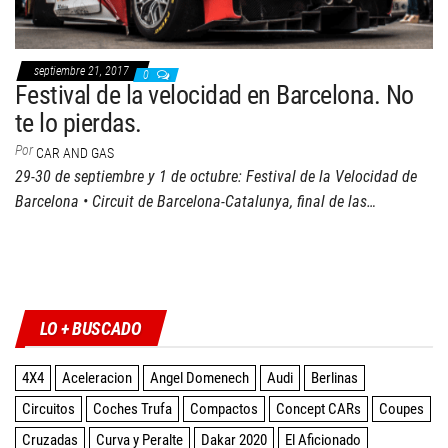
septiembre 21, 2017
0
Festival de la velocidad en Barcelona. No
te lo pierdas.
Por
CAR AND GAS
29-30 de septiembre y 1 de octubre: Festival de la Velocidad de
Barcelona • Circuit de Barcelona-Catalunya, final de las…
Twitter
Facebook
Instagram
YouTube
LO + BUSCADO
4X4
Aceleracion
Angel Domenech
Audi
Berlinas
Circuitos
Coches Trufa
Compactos
Concept CARs
Coupes
Cruzadas
Curva y Peralte
Dakar 2020
El Aficionado