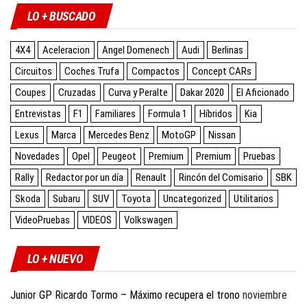
LO + BUSCADO
4X4
Aceleracion
Angel Domenech
Audi
Berlinas
Circuitos
Coches Trufa
Compactos
Concept CARs
Coupes
Cruzadas
Curva y Peralte
Dakar 2020
El Aficionado
Entrevistas
F1
Familiares
Formula 1
Híbridos
Kia
Lexus
Marca
Mercedes Benz
MotoGP
Nissan
Novedades
Opel
Peugeot
Premium
Premium
Pruebas
Rally
Redactor por un día
Renault
Rincón del Comisario
SBK
Skoda
Subaru
SUV
Toyota
Uncategorized
Utilitarios
VideoPruebas
VIDEOS
Volkswagen
LO + NUEVO
Junior GP Ricardo Tormo – Máximo recupera el trono
noviembre