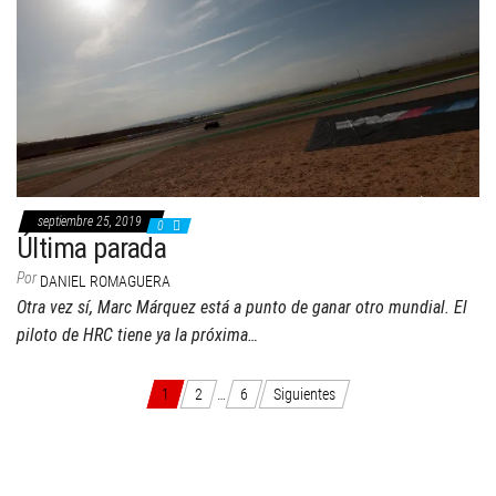
septiembre 25, 2019
0
Última parada
Por
DANIEL ROMAGUERA
Otra vez sí, Marc Márquez está a punto de ganar otro mundial. El
piloto de HRC tiene ya la próxima…
Paginación
1
2
…
6
Siguientes
de
Twitter
Facebook
Instagram
YouTube
entradas