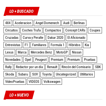
LO + BUSCADO
4X4
Aceleracion
Angel Domenech
Audi
Berlinas
Circuitos
Coches Trufa
Compactos
Concept CARs
Coupes
Cruzadas
Curva y Peralte
Dakar 2020
El Aficionado
Entrevistas
F1
Familiares
Formula 1
Híbridos
Kia
Lexus
Marca
Mercedes Benz
MotoGP
Nissan
Novedades
Opel
Peugeot
Premium
Premium
Pruebas
Rally
Redactor por un día
Renault
Rincón del Comisario
SBK
Skoda
Subaru
SUV
Toyota
Uncategorized
Utilitarios
VideoPruebas
VIDEOS
Volkswagen
LO + NUEVO