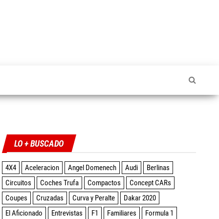
Twitter
Facebook
Instagram
YouTube
LO + BUSCADO
4X4
Aceleracion
Angel Domenech
Audi
Berlinas
Circuitos
Coches Trufa
Compactos
Concept CARs
Coupes
Cruzadas
Curva y Peralte
Dakar 2020
El Aficionado
Entrevistas
F1
Familiares
Formula 1