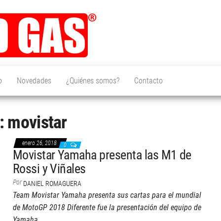
CAR
Acércate al
mundo del
and
motor de
una forma
GAS
diferente.
Pruebas,
Fórmula 1,
o
Novedades
¿Quiénes somos?
Contacto
competición,
noticias y
novedades
del sector y
a:
movistar
Trufa Cars:
dedicado a
los peores
enero 26, 2018
0
coches de la
Movistar Yamaha presenta las M1 de
historia
Rossi y Viñales
Por
DANIEL ROMAGUERA
Team Movistar Yamaha presenta sus cartas para el mundial
de MotoGP 2018 Diferente fue la presentación del equipo de
Yamaha,…