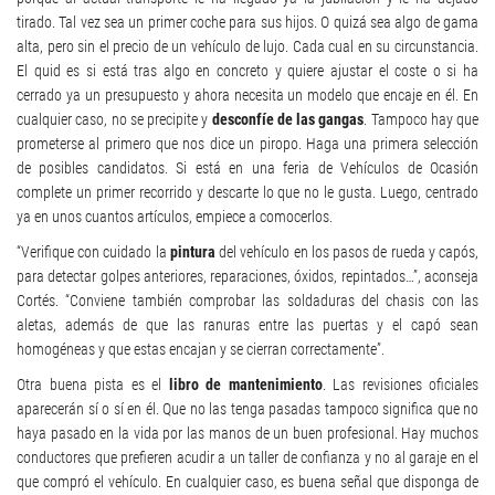
tirado. Tal vez sea un primer coche para sus hijos. O quizá sea algo de gama
alta, pero sin el precio de un vehículo de lujo. Cada cual en su circunstancia.
El quid es si está tras algo en concreto y quiere ajustar el coste o si ha
cerrado ya un presupuesto y ahora necesita un modelo que encaje en él. En
cualquier caso, no se precipite y
desconfíe de las gangas
. Tampoco hay que
prometerse al primero que nos dice un piropo. Haga una primera selección
de posibles candidatos. Si está en una feria de Vehículos de Ocasión
complete un primer recorrido y descarte lo que no le gusta. Luego, centrado
ya en unos cuantos artículos, empiece a comocerlos.
“Verifique con cuidado la
pintura
del vehículo en los pasos de rueda y capós,
para detectar golpes anteriores, reparaciones, óxidos, repintados…”, aconseja
Cortés. “Conviene también comprobar las soldaduras del chasis con las
aletas, además de que las ranuras entre las puertas y el capó sean
homogéneas y que estas encajan y se cierran correctamente”.
Otra buena pista es el
libro de mantenimiento
. Las revisiones oficiales
aparecerán sí o sí en él. Que no las tenga pasadas tampoco significa que no
haya pasado en la vida por las manos de un buen profesional. Hay muchos
conductores que prefieren acudir a un taller de confianza y no al garaje en el
que compró el vehículo. En cualquier caso, es buena señal que disponga de