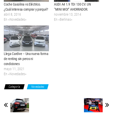
Coche Gasolina vs Eléctrico.
AUDI A4 1.9 TDI 130 CV. UN
¿Cuál interesa comprar y porqué?
“MINI MOI” AHORRADOR.
abril 8, 2016
noviembre 13, 2014
En «Novedades»
En «Berlinas»
Llega Cardive – Una nueva forma
de renting sin peros ni
condiciones
mayo 11, 2021
En «Novedades»
Categoría
Novedades