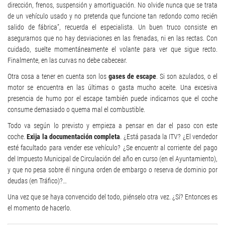
dirección, frenos, suspensión y amortiguación. No olvide nunca que se trata
de un vehículo usado y no pretenda que funcione tan redondo como recién
salido de fábrica”, recuerda el especialista. Un buen truco consiste en
asegurarnos que no hay desviaciones en las frenadas, ni en las rectas. Con
cuidado, suelte momentáneamente el volante para ver que sigue recto.
Finalmente, en las curvas no debe cabecear.
Otra cosa a tener en cuenta son los
gases de escape
. Si son azulados, o el
motor se encuentra en las últimas o gasta mucho aceite. Una excesiva
presencia de humo por el escape también puede indicarnos que el coche
consume demasiado o quema mal el combustible.
Todo va según lo previsto y empieza a pensar en dar el paso con este
coche.
Exija la documentación completa
. ¿Está pasada la ITV? ¿El vendedor
esté facultado para vender ese vehículo? ¿Se encuentr al corriente del pago
del Impuesto Municipal de Circulación del año en curso (en el Ayuntamiento),
y que no pesa sobre él ninguna orden de embargo o reserva de dominio por
deudas (en Tráfico)?…
Una vez que se haya convencido del todo, piénselo otra vez. ¿Sí? Entonces es
el momento de hacerlo.