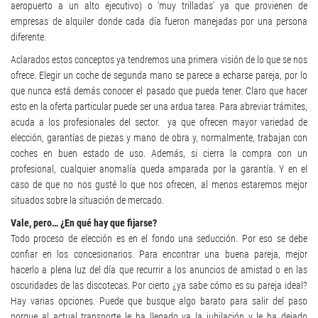
aeropuerto a un alto ejecutivo) o ‘muy trilladas’ ya que provienen de
empresas de alquiler donde cada día fueron manejadas por una persona
diferente.
Aclarados estos conceptos ya tendremos una primera visión de lo que se nos
ofrece. Elegir un coche de segunda mano se parece a echarse pareja, por lo
que nunca está demás conocer el pasado que pueda tener. Claro que hacer
esto en la oferta particular puede ser una ardua tarea. Para abreviar trámites,
acuda a los profesionales del sector. ya que ofrecen mayor variedad de
elección, garantías de piezas y mano de obra y, normalmente, trabajan con
coches en buen estado de uso. Además, si cierra la compra con un
profesional, cualquier anomalía queda amparada por la garantía. Y en el
caso de que no nos gusté lo que nos ofrecen, al menos estaremos mejor
situados sobre la situación de mercado.
Vale, pero… ¿En qué hay que fijarse?
Todo proceso de elección es en el fondo una seducción. Por eso se debe
confiar en los concesionarios. Para encontrar una buena pareja, mejor
hacerlo a plena luz del día que recurrir a los anuncios de amistad o en las
oscuridades de las discotecas. Por cierto ¿ya sabe cómo es su pareja ideal?
Hay varias opciones. Puede que busque algo barato para salir del paso
porque al actual transporte le ha llegado ya la jubilación y le ha dejado