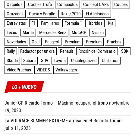
Circuitos
Coches Trufa
Compactos
Concept CARs
Coupes
Cruzadas
Curva y Peralte
Dakar 2020
El Aficionado
Entrevistas
F1
Familiares
Formula 1
Híbridos
Kia
Lexus
Marca
Mercedes Benz
MotoGP
Nissan
Novedades
Opel
Peugeot
Premium
Premium
Pruebas
Rally
Redactor por un día
Renault
Rincón del Comisario
SBK
Skoda
Subaru
SUV
Toyota
Uncategorized
Utilitarios
VideoPruebas
VIDEOS
Volkswagen
LO + NUEVO
Junior GP Ricardo Tormo – Máximo recupera el trono
noviembre
19, 2023
La VOLRACE SUMMER EXTREME arrasa en el Ricardo Tormo
julio 11, 2023