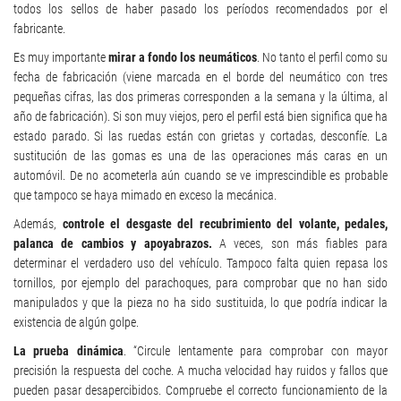
todos los sellos de haber pasado los períodos recomendados por el
fabricante.
Es muy importante
mirar a fondo los neumáticos
. No tanto el perfil como su
fecha de fabricación (viene marcada en el borde del neumático con tres
pequeñas cifras, las dos primeras corresponden a la semana y la última, al
año de fabricación). Si son muy viejos, pero el perfil está bien significa que ha
estado parado. Si las ruedas están con grietas y cortadas, desconfíe. La
sustitución de las gomas es una de las operaciones más caras en un
automóvil. De no acometerla aún cuando se ve imprescindible es probable
que tampoco se haya mimado en exceso la mecánica.
Además,
controle el desgaste del recubrimiento del volante, pedales,
palanca de cambios y apoyabrazos.
A veces, son más fiables para
determinar el verdadero uso del vehículo. Tampoco falta quien repasa los
tornillos, por ejemplo del parachoques, para comprobar que no han sido
manipulados y que la pieza no ha sido sustituida, lo que podría indicar la
existencia de algún golpe.
La prueba dinámica
. “Circule lentamente para comprobar con mayor
precisión la respuesta del coche. A mucha velocidad hay ruidos y fallos que
pueden pasar desapercibidos. Compruebe el correcto funcionamiento de la