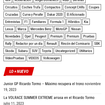
Circuitos
Coches Trufa
Compactos
Concept CARs
Coupes
Cruzadas
Curva y Peralte
Dakar 2020
El Aficionado
Entrevistas
F1
Familiares
Formula 1
Híbridos
Kia
Lexus
Marca
Mercedes Benz
MotoGP
Nissan
Novedades
Opel
Peugeot
Premium
Premium
Pruebas
Rally
Redactor por un día
Renault
Rincón del Comisario
SBK
Skoda
Subaru
SUV
Toyota
Uncategorized
Utilitarios
VideoPruebas
VIDEOS
Volkswagen
LO + NUEVO
Junior GP Ricardo Tormo – Máximo recupera el trono
noviembre
19, 2023
La VOLRACE SUMMER EXTREME arrasa en el Ricardo Tormo
julio 11, 2023