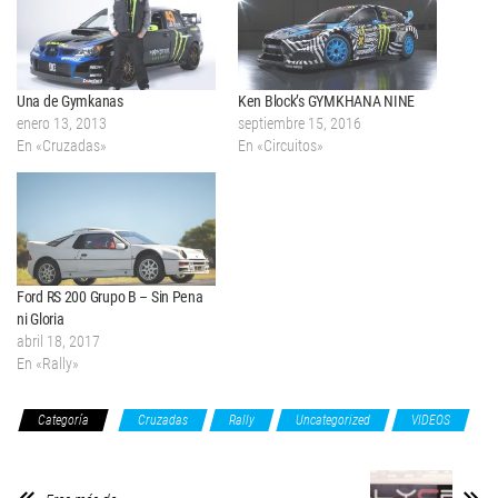
Una de Gymkanas
Ken Block’s GYMKHANA NINE
enero 13, 2013
septiembre 15, 2016
En «Cruzadas»
En «Circuitos»
Ford RS 200 Grupo B – Sin Pena
ni Gloria
abril 18, 2017
En «Rally»
Categoría
Cruzadas
Rally
Uncategorized
VIDEOS