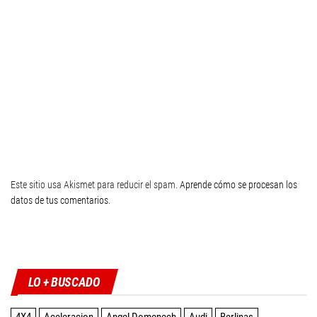
Este sitio usa Akismet para reducir el spam.
Aprende cómo se procesan los
datos de tus comentarios
.
Twitter
Facebook
Instagram
YouTube
LO + BUSCADO
4X4
Aceleracion
Angel Domenech
Audi
Berlinas