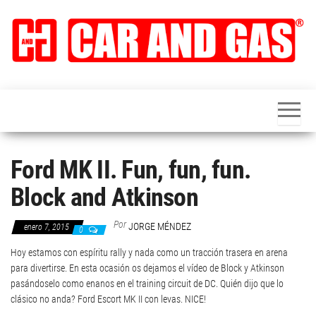
Saltar
al
contenido
CAR
Acércate al
mundo del
and
motor de
una forma
GAS
diferente.
Pruebas,
Fórmula 1,
Ford MK II. Fun, fun, fun.
competición,
noticias y
Block and Atkinson
novedades
del sector y
Trufa Cars:
Por
JORGE MÉNDEZ
enero 7, 2015
0
dedicado a
los peores
Hoy estamos con espíritu rally y nada como un tracción trasera en arena
coches de la
para divertirse. En esta ocasión os dejamos el vídeo de Block y Atkinson
historia
pasándoselo como enanos en el training circuit de DC. Quién dijo que lo
clásico no anda? Ford Escort MK II con levas. NICE!