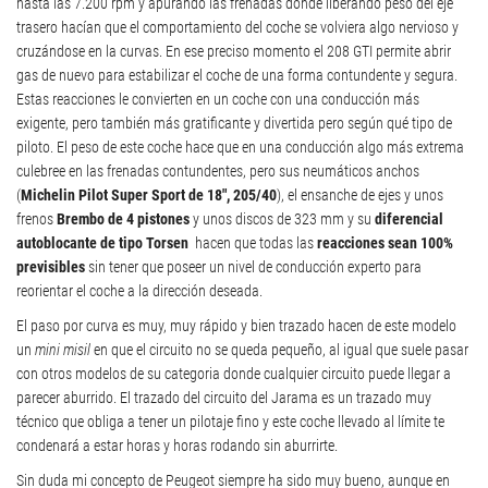
hasta las 7.200 rpm y apurando las frenadas donde liberando peso del eje
trasero hacían que el comportamiento del coche se volviera algo nervioso y
cruzándose en la curvas. En ese preciso momento el 208 GTI permite abrir
gas de nuevo para estabilizar el coche de una forma contundente y segura.
Estas reacciones le convierten en un coche con una conducción más
exigente, pero también más gratificante y divertida pero según qué tipo de
piloto. El peso de este coche hace que en una conducción algo más extrema
culebree en las frenadas contundentes, pero sus neumáticos anchos
(
Michelin Pilot Super Sport de 18″, 205/40
), el ensanche de ejes y unos
frenos
Brembo de 4 pistones
y unos discos de 323 mm y su
diferencial
autoblocante de tipo Torsen
hacen que todas las
reacciones sean 100%
previsibles
sin tener que poseer un nivel de conducción experto para
reorientar el coche a la dirección deseada.
El paso por curva es muy, muy rápido y bien trazado hacen de este modelo
un
mini misil
en que el circuito no se queda pequeño, al igual que suele pasar
con otros modelos de su categoria donde cualquier circuito puede llegar a
parecer aburrido. El trazado del circuito del Jarama es un trazado muy
técnico que obliga a tener un pilotaje fino y este coche llevado al límite te
condenará a estar horas y horas rodando sin aburrirte.
Sin duda mi concepto de Peugeot siempre ha sido muy bueno, aunque en