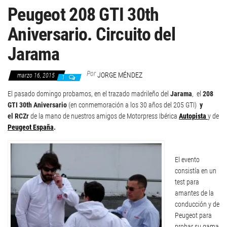
Peugeot 208 GTI 30th
Aniversario. Circuito del
Jarama
Por
JORGE MÉNDEZ
marzo 16, 2015
1
El pasado domingo probamos, en el trazado madrileño del
Jarama
, el
208
GTI 30th Aniversario
(en conmemoración a los 30 años del 205 GTI)
y
el RCZr
de la mano de nuestros amigos de Motorpress Ibérica
Autopista
y de
Peugeot España
.
El evento
consistía en un
test para
amantes de la
conducción y de
Peugeot para
probar su gama