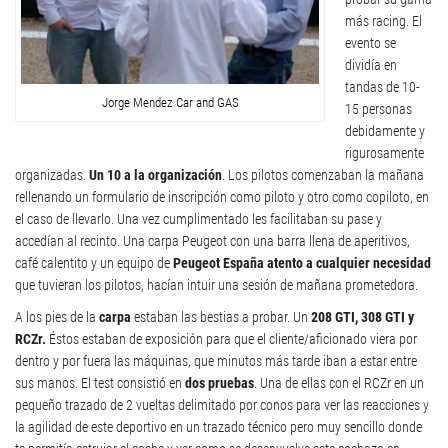
más racing. El
evento se
dividía en
tandas de 10-
Jorge Mendez Car and GAS
15 personas
debidamente y
rigurosamente
organizadas.
Un 10 a la organización
. Los pilotos comenzaban la mañana
rellenando un formulario de inscripción como piloto y otro como copiloto, en
el caso de llevarlo. Una vez cumplimentado les facilitaban su pase y
accedían al recinto. Una carpa Peugeot con una barra llena de aperitivos,
café calentito y un equipo de
Peugeot España atento a cualquier necesidad
que tuvieran los pilotos, hacían intuir una sesión de mañana prometedora.
A los pies de la
carpa
estaban las bestias a probar. Un
208 GTI, 308 GTI y
RCZr.
Éstos estaban de exposición para que el cliente/aficionado viera por
dentro y por fuera las máquinas, que minutos más tarde iban a estar entre
sus manos. El test consistió en
dos pruebas
. Una de ellas con el RCZr en un
pequeño trazado de 2 vueltas delimitado por conos para ver las reacciones y
la agilidad de este deportivo en un trazado técnico pero muy sencillo donde