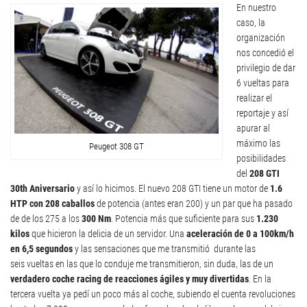
En nuestro
caso, la
organización
nos concedió el
privilegio de dar
6 vueltas para
realizar el
reportaje y así
apurar al
máximo las
Peugeot 308 GT
posibilidades
del
208 GTI
30th Aniversario
y así lo hicimos. El nuevo 208 GTI tiene un motor de
1.6
HTP con 208 caballos
de potencia (antes eran 200) y un par que ha pasado
de de los 275 a los
300 Nm
. Potencia más que suficiente para sus
1.230
kilos
que hicieron la delicia de un servidor. Una
aceleración de 0 a 100km/h
en 6,5 segundos
y las sensaciones que me transmitió durante las
seis vueltas en las que lo conduje me transmitieron, sin duda, las de un
verdadero coche racing de reacciones ágiles y muy divertidas
. En la
tercera vuelta ya pedí un poco más al coche, subiendo el cuenta revoluciones