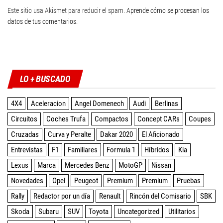
Este sitio usa Akismet para reducir el spam.
Aprende cómo se procesan los
datos de tus comentarios
.
Twitter
Facebook
Instagram
YouTube
LO + BUSCADO
4X4
Aceleracion
Angel Domenech
Audi
Berlinas
Circuitos
Coches Trufa
Compactos
Concept CARs
Coupes
Cruzadas
Curva y Peralte
Dakar 2020
El Aficionado
Entrevistas
F1
Familiares
Formula 1
Híbridos
Kia
Lexus
Marca
Mercedes Benz
MotoGP
Nissan
Novedades
Opel
Peugeot
Premium
Premium
Pruebas
Rally
Redactor por un día
Renault
Rincón del Comisario
SBK
Skoda
Subaru
SUV
Toyota
Uncategorized
Utilitarios