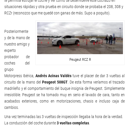
te permitía estrujar el coche y ver como se desenvuelve este cochazo en
situaciones rápidas y otra prueba en circuito donde se probaba el 208, 308 y
RCZr (reconozco que me quedé con ganas de más. Supo a poquito).
Posteriormente
y de la mano de
nuestro amigo y
experto
probador de
Peugeut RCZ R
coches del
grupo
Motorpress Ibérica,
Andrés Acinas Valdés
tuve el placer de dar 3 vueltas al
circuito de la mano del
Peugeot 508GT
. De esta forma veríamos el trazado
madrileño y el comportamiento del buque insignia de Peugeot. Simplemente
irresistible. Peugeot se ha tomado muy en serio el lavado de cara, tanto en
acabados exteriores, como en motorizaciones, chasis e incluso caja de
cambios.
Una vez terminadas las 3 vueltas de inspección llegaba la hora de la verdad.
La conducción del coche durante
3 vueltas completas
.