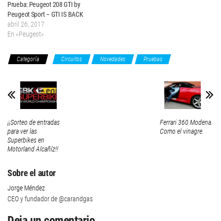
Prueba: Peugeot 208 GTI by
Peugeot Sport – GTI IS BACK
abril 26, 2017
En «Peugeot»
Categoría
Circuitos
Novedades
Pruebas
¡¡Sorteo de entradas
Ferrari 360 Modena.
para ver las
Como el vinagre.
Superbikes en
Motorland Alcañíz!!
Sobre el autor
Jorge Méndez
CEO y fundador de @carandgas
Deja un comentario