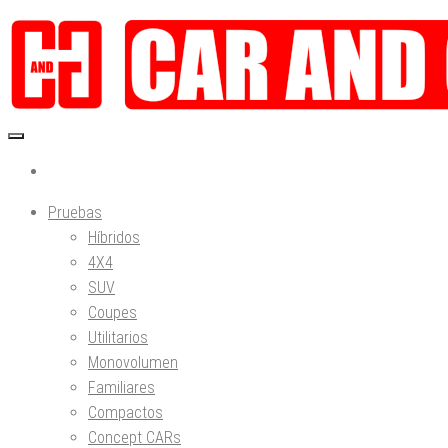
Saltar
al
contenido
Acércate al mundo del motor de una forma diferente. Pruebas, Fórmula 1, competición,
CAR and GAS
Pruebas
Híbridos
4X4
SUV
Coupes
Utilitarios
Monovolumen
Familiares
Compactos
Concept CARs