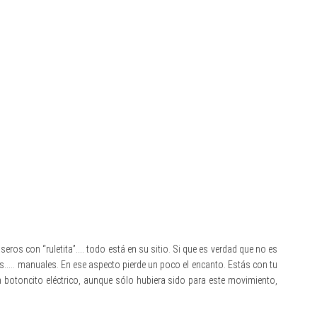
aseros con “ruletita”…. todo está en su sitio. Si que es verdad que no es
entos….. manuales. En ese aspecto pierde un poco el encanto. Estás con tu
 botoncito eléctrico, aunque sólo hubiera sido para este movimiento,