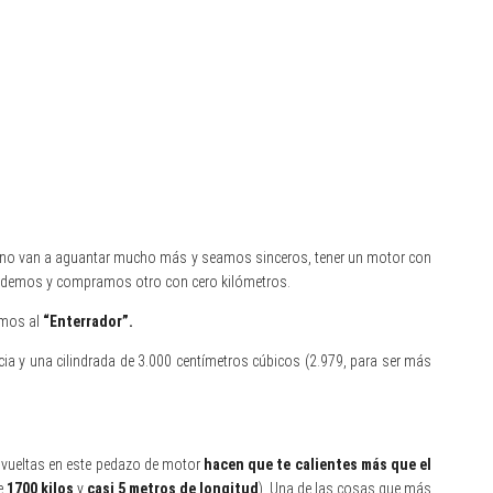
ue no van a aguantar mucho más y seamos sinceros, tener un motor con
vendemos y compramos otro con cero kilómetros.
tamos al
“Enterrador”.
ia y una cilindrada de 3.000 centímetros cúbicos (2.979, para ser más
ta vueltas en este pedazo de motor
hacen que te calientes más que el
e
1700 kilos
y
casi 5 metros de longitud
). Una de las cosas que más