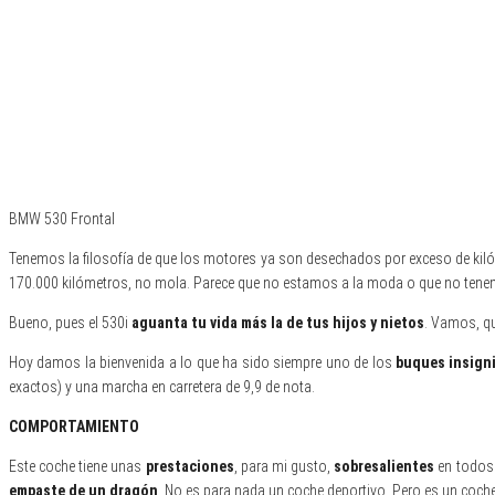
BMW 530 Frontal
Tenemos la filosofía de que los motores ya son desechados por exceso de kil
170.000 kilómetros, no mola. Parece que no estamos a la moda o que no tenem
Bueno, pues el 530i
aguanta tu vida más la de tus hijos y nietos
. Vamos, qu
Hoy damos la bienvenida a lo que ha sido siempre uno de los
buques insign
exactos) y una marcha en carretera de 9,9 de nota.
COMPORTAMIENTO
Este coche tiene unas
prestaciones
, para mi gusto,
sobresalientes
en todos 
empaste de un dragón
. No es para nada un coche deportivo. Pero es un coche 