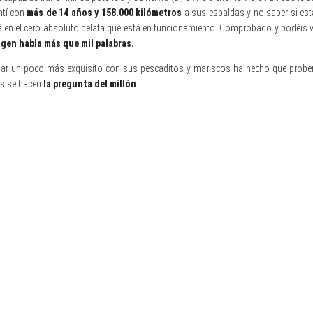
ntí con
más de 14 años y
158.000 kilómetros
a sus espaldas y no saber si está
á en el cero absoluto delata que está en funcionamiento. Comprobado y podéis ve
gen habla más que mil palabras.
ar un poco más exquisito con sus pescaditos y mariscos ha hecho que probemo
as se hacen
la pregunta del millón
.