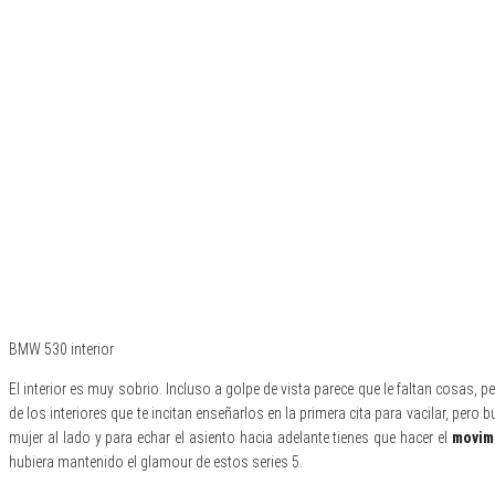
BMW 530 interior
El interior es muy sobrio. Incluso a golpe de vista parece que le faltan cosas, p
de los interiores que te incitan enseñarlos en la primera cita para vacilar, pero
mujer al lado y para echar el asiento hacia adelante tienes que hacer el
movimi
hubiera mantenido el glamour de estos series 5.