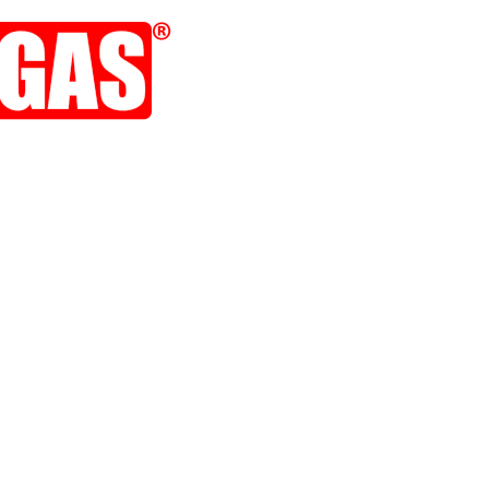
 noticias y novedades del sector y Trufa Cars: dedicado a los peores coches de la his