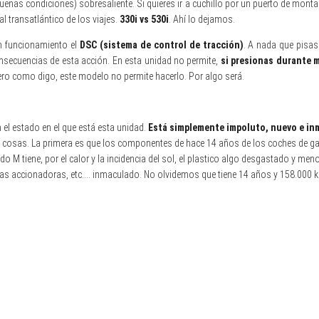
enas condiciones) sobresaliente. Si quieres ir a cuchillo por un puerto de mon
 transatlántico de los viajes.
330i vs 530i
. Ahí lo dejamos.
en funcionamiento el
DSC (sistema de control de tracción)
. A nada que pisas
onsecuencias de esta acción. En esta unidad no permite,
si presionas durante 
, pero como digo, este modelo no permite hacerlo. Por algo será.
el estado en el que está esta unidad.
Está simplemente impoluto, nuevo e in
 cosas. La primera es que los componentes de hace 14 años de los coches de ga
M tiene, por el calor y la incidencia del sol, el plastico algo desgastado y me
ancas accionadoras, etc…. inmaculado. No olvidemos que tiene 14 años y 158.000 k