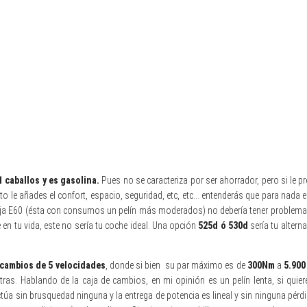
1 caballos y es gasolina.
Pues no se caracteriza por ser ahorrador, pero si le p
esto le añades el confort, espacio, seguridad, etc, etc… entenderás que para nad
a caja E60 (ésta con consumos un pelín más moderados) no debería tener problem
en tu vida, este no sería tu coche ideal. Una opción
525d ó 530d
sería tu alterna
 cambios de 5 velocidades
, donde si bien su par máximo es de
300Nm
a
5.900
ras. Hablando de la caja de cambios, en mi opinión es un pelín lenta, si quie
túa sin brusquedad ninguna y la entrega de potencia es lineal y sin ninguna pérd