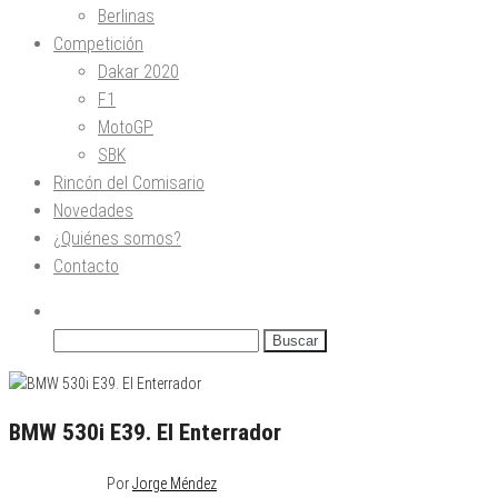
Berlinas
Competición
Dakar 2020
F1
MotoGP
SBK
Rincón del Comisario
Novedades
¿Quiénes somos?
Contacto
Buscar:
BMW 530i E39. El Enterrador
abril 5, 2015
11
Por
Jorge Méndez