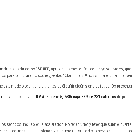
ómetros a partir de los 150.000, aproximadamente. Parece que ya son viejos, q
os para comprar otro coche, ¿verdad? Claro que sí!!! nos sobra el dinero. Lo 
e este modelo te entierra a ti antes de él sufrir algún signo de fatiga. Os presen
ia
de la marca bávara
BMW
. El
serie 5, 530i caja E39 de 231 caballos
de potenc
los sentidos. Incluso en la aceleración. No tener turbo y tener que subir el cuen
capaz de transmitir su potencia y su nervio (si, si. He dicho nervio en un coche d