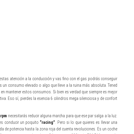
restas atención a la conducción y vas fino con el gas podrás conseguir
a es un consumo elevado o algo que lleve a la ruina más absoluta. Tened
a en mantener estos consumos. Si bien es verdad que siempre es mejor
tiva. Eso sí, pierdes la esencia 6 cilindros mega silenciosa y de confort
 rpm
necesitarás reducir alguna marcha para que ese par salga a la luz.
res conducir un poquito
“racing”
. Pero si lo que quieres es llevar una
ida de potencia hasta la zona roja del cuenta revoluciones. Es un coche