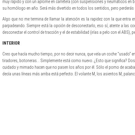
muy rápido y con un aplome en carretera (con suspensiones y neumáticos en bu
su homólogo en año. Será más divertido en todos los sentidos, pero perderás al
Algo que no me termina de llamar la atención es la rapidez con la que entra 
parpadeando. Siempre está la opción de desconectarlo, eso sí, atente a las c
desconectar el control de tracción y el de estabilidad (irías a pelo con el ABS)
INTERIOR
Creo que hacía mucho tiempo, por no decir nunca, que veía un coche “usado” en 
tiradores, botoneras… Simplemente está como nuevo. ¿Esto que significa? Dos
cuidado y mimado hacen que no pasen los años por él. Sólo el pomo de acabado 
decía unas líneas más arriba está perfecto. El volante M, los asientos M, pal