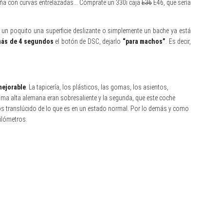
taña con curvas entrelazadas… Cómprate un 330i caja
E36
E46, que sería
 un poquito una superficie deslizante o simplemente un bache ya está
más de 4 segundos
el botón de DSC, dejarlo
“para machos”
. Es decir,
mejorable
. La tapicería, los plásticos, las gomas, los asientos,
ma alta alemana eran sobresaliente y la segunda, que este coche
nos translúcido de lo que es en un estado normal. Por lo demás y como
ilómetros.