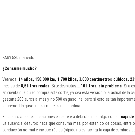
BMW 530 marcador
¿Consume mucho?
Veamos.
14 años, 158.000 km, 1.700 kilos, 3.000 centímetros cúbicos, 23
medias de
8,5 litros reales
. Si te despistas….
10 litros, sin problema
. Si a 
en cuenta que quien compra este coche, ya sea esta versión o la actual de l
gastarte 200 euros al mes y no 500 en gasolina, pero si esto es tan importante 
supremo. Un gasolina, siempre es un gasolina.
En cuanto a las recuperaciones en carretera deberás jugar algo con su
caja de
La ausencia de turbo hace que consuma más por este tipo de cosas, entre ot
conducción normal e incluso rápida (rápida no es racing) la caja de cambios ac