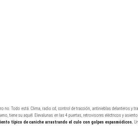
ero no. Todo está. Clima, radio cd, control de tracción, antinieblas delanteros y tr
 bueno, tiene su aquél. Elevalunas en las 4 puertas, retrovisores eléctricos y asi
ento típico de caniche arrastrando el culo con golpes espasmódicos.
Un