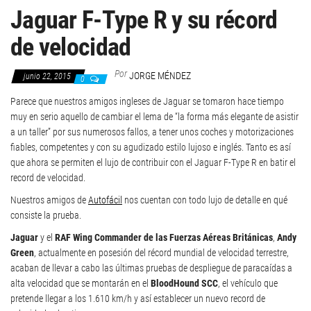
Jaguar F-Type R y su récord
de velocidad
Por
JORGE MÉNDEZ
junio 22, 2015
0
Parece que nuestros amigos ingleses de Jaguar se tomaron hace tiempo
muy en serio aquello de cambiar el lema de “la forma más elegante de asistir
a un taller” por sus numerosos fallos, a tener unos coches y motorizaciones
fiables, competentes y con su agudizado estilo lujoso e inglés. Tanto es así
que ahora se permiten el lujo de contribuir con el Jaguar F-Type R en batir el
record de velocidad.
Nuestros amigos de
A
utofácil
nos cuentan con todo lujo de detalle en qué
consiste la prueba.
Jaguar
y el
RAF Wing Commander de las Fuerzas Aéreas Británicas
,
Andy
Green
, actualmente en posesión del récord mundial de velocidad terrestre,
acaban de llevar a cabo las últimas pruebas de despliegue de paracaídas a
alta velocidad que se montarán en el
BloodHound SCC
, el vehículo que
pretende llegar a los 1.610 km/h y así establecer un nuevo record de