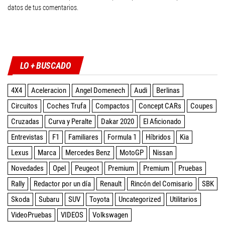
datos de tus comentarios
.
Twitter
Facebook
Instagram
YouTube
LO + BUSCADO
4X4
Aceleracion
Angel Domenech
Audi
Berlinas
Circuitos
Coches Trufa
Compactos
Concept CARs
Coupes
Cruzadas
Curva y Peralte
Dakar 2020
El Aficionado
Entrevistas
F1
Familiares
Formula 1
Híbridos
Kia
Lexus
Marca
Mercedes Benz
MotoGP
Nissan
Novedades
Opel
Peugeot
Premium
Premium
Pruebas
Rally
Redactor por un día
Renault
Rincón del Comisario
SBK
Skoda
Subaru
SUV
Toyota
Uncategorized
Utilitarios
VideoPruebas
VIDEOS
Volkswagen