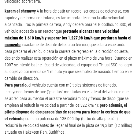
velocidad sobre tierra.
karam el shenawy
A la hora de batir un record, ser capaz de detenerse, con
rapidez y de forma controlada, es tan importante como la alta velocidad
alcanzada. Tras la primera carrera, Andy deberá parar el Bloodhound SSC, el
vehículo adosado a un reactor que
pretende alcanzar una velocidad
máxima de 1.610 km/h y superar los 1.227,98 km/h que perduran hasta el
momento
, exactamente delante del equipo técnico, que estará esperando
para preparar el vehículo para la carrera de regreso en la dirección opuesta,
debiendo realizar esta operación en el plazo máximo de una hora. Cuando en
1997 se intentó batir el récord de velocidad, el equipo del Thrust SSC no logró
su objetivo por menos de 1 minuto ya que se empleó demasiado tiempo en el
cambio de dirección.
Para pararlo,
el vehículo cuenta con múltiples sistemas de frenado,
incluyendo frenos de aire (´puertas´ montadas en el lateral del vehículo que
se abren para aumentar el arrastre aerodinámico) y frenos de disco (que se
emplean al reducir la velocidad a partir de los 322 km/h);
pero además, el
piloto dispone de dos paracaídas de reserva para tener la certeza de que
el vehículo
, con una potencia de 135.000 thp (turbo de alta presión),
reducirá la velocidad antes de llegar al final de la pista de 19,3 km (12 millas)
situada en Hakskeen Pan, Sudáfrica.