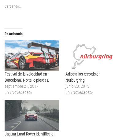
Cargando...
Relacionado
Festival de la velocidad en
Adios a los records en
Barcelona. No te lo pierdas.
Nurburgring
septiembre 21, 2017
junio 20, 2015
En «Novedades»
En «Novedades»
Jaguar Land Rover identifica el