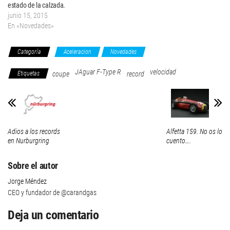
estado de la calzada.
junio 15, 2015
En «Novedades»
Categoría
Aceleracion
Novedades
JAguar F-Type R
velocidad
Etiquetas
coupe
record
Adios a los records
Alfetta 159. No os lo
en Nurburgring
cuento….
Sobre el autor
Jorge Méndez
CEO y fundador de @carandgas
Deja un comentario