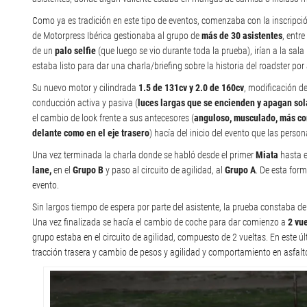
Como ya es tradición en este tipo de eventos, comenzaba con la inscripci
de Motorpress Ibérica gestionaba al grupo de
más de 30 asistentes
, entr
de un
palo selfie
(que luego se vio durante toda la prueba), irían a la sa
estaba listo para dar una charla/briefing sobre la historia del roadster p
Su nuevo motor y cilindrada
1.5 de 131cv y 2.0 de 160cv
, modificación de
conducción activa y pasiva (
luces largas que se encienden y apagan sol
el cambio de look frente a sus antecesores (
anguloso, musculado, más cort
delante como en el eje trasero
) hacía del inicio del evento que las pers
Una vez terminada la charla donde se habló desde el primer
Miata
hasta e
lane,
en el
Grupo B
y paso al circuito de agilidad, al
Grupo A
. De esta for
evento.
Sin largos tiempo de espera por parte del asistente, la prueba constaba d
Una vez finalizada se hacía el cambio de coche para
dar comienzo a
2 vu
grupo estaba en el circuito de agilidad, compuesto de 2 vueltas. En este 
tracción trasera y cambio de pesos y agilidad y comportamiento en asfal