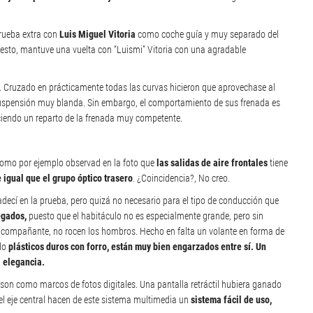
prueba extra con
Luis Miguel Vitoria
como coche guía y muy separado del
a esto, mantuve una vuelta con “Luismi” Vitoria con una agradable
-5. Cruzado en prácticamente todas las curvas hicieron que aprovechase al
suspensión muy blanda. Sin embargo, el comportamiento de sus frenada es
ciendo un reparto de la frenada muy competente.
. Como por ejemplo observad en la foto que
las salidas de aire frontales
tiene
igual que el grupo óptico trasero
. ¿Coincidencia?, No creo.
adecí en la prueba, pero quizá no necesario para el tipo de conducción que
egados,
puesto que el habitáculo no es especialmente grande, pero sin
y acompañante, no rocen los hombros. Hecho en falta un volante en forma de
ndo
plásticos duros con forro, están muy bien engarzados entre sí. Un
a elegancia.
son como marcos de fotos digitales. Una pantalla retráctil hubiera ganado
el eje central hacen de este sistema multimedia un
sistema fácil de uso,