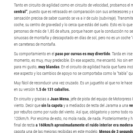
Tanto en circuito de agilidad como en circuito de velocidad, probamos el 
central”
, puesto que es retrasado en comparación con sus antecesores y 
sensación precisa de saber cuando se va a ir de culo (subviraje). Transmi
coche, su centro de gravedad y lo cerca que estás del suelo. Esto es lo q
personas de más de 1,85 de altura, porque hacen que la conducción no s
sinuosas de montaña y descapotado en días de sol, pero no es un coche “ci
en carreteras de montaña.
Su comportamiento en el
paso por curvas es muy divertido
. Tarda en irs
momento, es muy, muy predecible. En ese aspecto, me encantó. No sin em
para mi gusto,
muy blandas
. En el circuito de agilidad hacía que fuera 
ese aspecto y los cambios de apoyo no se comportaba como la “tabla” que
Muy fácil de reconducir una vez cruzado. Es un juguetito al que no le hace
en su versión
1.5 de 131 caballos.
En circuito y gracias a
Juan Mena
, jefe de pista del equipo de Motorpres
viento. Decir que
sin la capota
y a mediados de recta del Jarama a una
ve
por rebufos como por ruido del viento. Así que, obligatorio y como todo ro
120km/h. Por encima de esto, no mola nada, de nada. Posteriormente y h
final de recta
a 160km/h aproximadamente el ruido interior era moderado 
capota una de las mejoras recibidas en este modelo.
Menos de 3 segundo