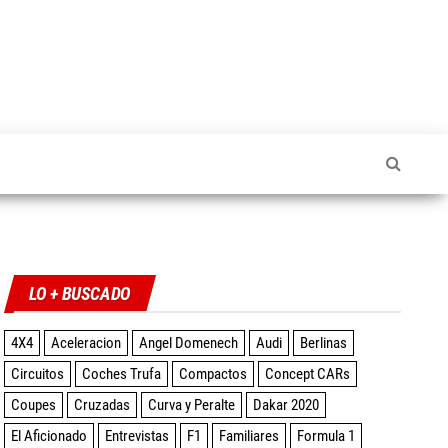
Twitter
Facebook
Instagram
YouTube
LO + BUSCADO
4X4
Aceleracion
Angel Domenech
Audi
Berlinas
Circuitos
Coches Trufa
Compactos
Concept CARs
Coupes
Cruzadas
Curva y Peralte
Dakar 2020
El Aficionado
Entrevistas
F1
Familiares
Formula 1