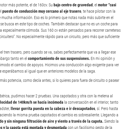
motor más potente, el de 160cv. Su
bajo centro de gravedad
, el
motor “casi
el
puesto de conducción muy cercano al eje trasero
, te hace pilotar con la
te mucha información. Eso es lo primero que notas nada más subirte en el
ue se busca en este tipo de coches. También destacar que no es un coche para
ea especialmente cómoda. Sus 160 cv están pensados para recorrer carreteras
rcuitero”. No especialmente rápido para un circuito, pero más que suficiente
e el tren trasero, pero cuando se va, sabes perfectamente que va a llegar ese
bargo tanto en el
comportamiento de sus suspensiones.
En mi opinión y
incómodo el cambio de apoyos. Hicimos una conducción algo exigente para ver
 esperábamos al igual que en anteriores modelos de la saga.
 más potencia, como decía antes, si lo quieres para fuera de circuito o pasear
s Ibérica, pudimos hacer 2 pruebas. Una capotados y otra con la melena al
locidad de 140km/h se hacía incómoda
la conversación en el interior, tanto
adster,
llevar gorrita puesta en la cabeza e ir descapotados
, sí. Pero hasta
aciendo la misma prueba capotados el cambio es sobresaliente. Llegando a
y sin ninguna filtración de aire y viento a través de la capota.
Siendo la
s y la capota está montada y desmontada
con un facilísimo gesto de la