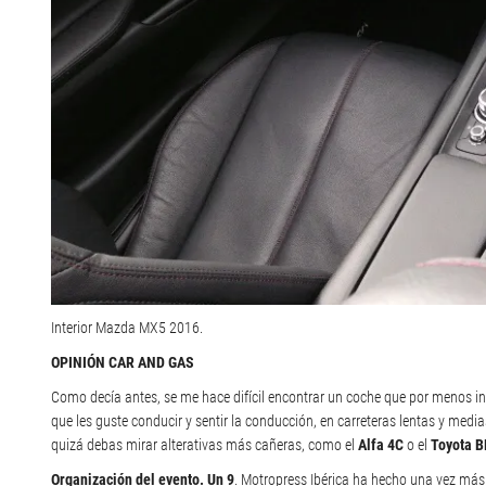
Interior Mazda MX5 2016.
OPINIÓN CAR AND GAS
Como decía antes, se me hace difícil encontrar un coche que por menos 
que les guste conducir y sentir la conducción, en carreteras lentas y media
quizá debas mirar alterativas más cañeras, como el
Alfa 4C
o el
Toyota 
Organización del evento. Un 9
. Motropress Ibérica ha hecho una vez má