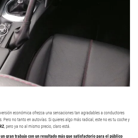
inversión económica ofrezca una sensaciones tan agradables a conductores
s. Pero no tanto en autovías. Si quieres algo más radical, este no es tu coche y
BRZ
, pero ya no al mismo precio, claro está.
s
un gran trabajo con un resultado más que satisfactorio para el público