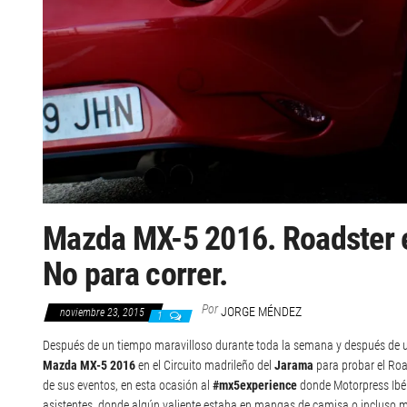
Mazda MX-5 2016. Roadster en
No para correr.
Por
JORGE MÉNDEZ
noviembre 23, 2015
1
Después de un tiempo maravilloso durante toda la semana y después de un
Mazda MX-5 2016
en el Circuito madrileño del
Jarama
para probar el Roa
de sus eventos, en esta ocasión al
#mx5experience
donde Motorpress Ibér
asistentes, donde algún valiente estaba en mangas de camisa o incluso 