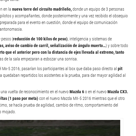
ón en la
nueva torre del circuito madrileño,
donde un equipo de 3 personas
e pilotos y acompañantes, donde posteriormente y una vez recibido el obsequio
la preparada para el evento en cuestión, donde el equipo de comunicación
or antonomasia.
 pesos (
reducción de 100 kilos de peso)
, inteligencia y sistemas de
as, aviso de cambio de carril, señalización de ángulo muerto…
) y sobre todo
o que el anterior pero con la distancia de ejes llevada al extremo, tanto
onas de la sala empezaran a esbozar una sonrisa.
l Mx-5 2016, pasarían los participantes al box que daba paso directo al
pit
ma quedaban repartidos los asistentes a la prueba, para dar mayor agilidad al
e una vuelta de reconocimiento en el nuevo
Mazda 6
o en el nuevo
Mazda CX3.
eltas (1 paso por meta)
con el nuevo Mazda MX-5 2016 mientras que el otro
último, se hacía prueba de agilidad, cambio de ritmo, comportamiento del
to mojado.