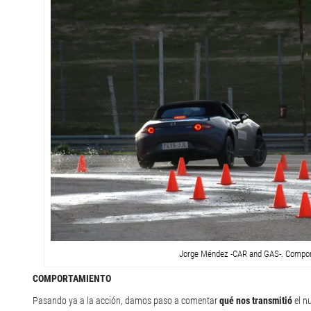
Jorge Méndez -CAR and GAS-. Compo
COMPORTAMIENTO
Pasando ya a la acción, damos paso a comentar
qué nos transmitió
el n