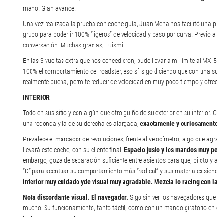
mano. Gran avance.
Una vez realizada la prueba con coche guía, Juan Mena nos facilitó una 
grupo para poder ir 100% “ligeros” de velocidad y paso por curva. Previo 
conversación. Muchas gracias, Luismi.
En las 3 vueltas extra que nos concedieron, pude llevar a mi límite al MX
100% el comportamiento del roadster, eso sí, sigo diciendo que con una 
realmente buena, permite reducir de velocidad en muy poco tiempo y ofre
INTERIOR
Todo en sus sitio y con algún que otro guiño de su exterior en su interior
una redonda y la de su derecha es alargada,
exactamente y curiosamente 
Prevalece el marcador de revoluciones, frente al velocímetro, algo que agr
llevará este coche, con su cliente final.
Espacio justo y los mandos muy p
embargo, goza de separación suficiente entre asientos para que, piloto 
“D” para acentuar su comportamiento más “radical” y sus materiales sie
interior muy cuidado yde visual muy agradable. Mezcla lo racing con l
Nota discordante visual. El navegador.
Sigo sin ver los navegadores que 
mucho. Su funcionamiento, tanto táctil, como con un mando giratorio en 