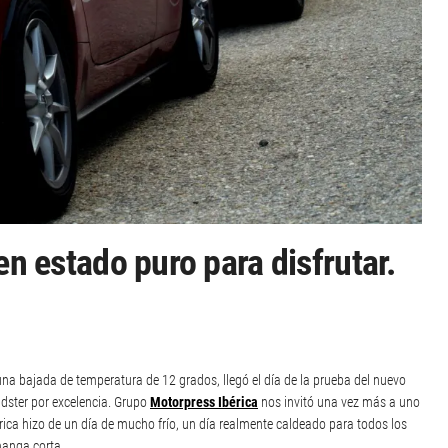
 estado puro para disfrutar.
a bajada de temperatura de 12 grados, llegó el día de la prueba del nuevo
dster por excelencia. Grupo
Motorpress Ibérica
nos invitó una vez más a uno
ica hizo de un día de mucho frío, un día realmente caldeado para todos los
manga corta.