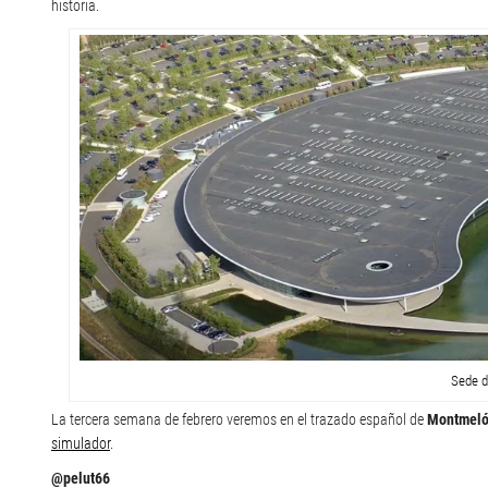
historia.
Sede d
La tercera semana de febrero veremos en el trazado español de
Montmel
simulador
.
@pelut66