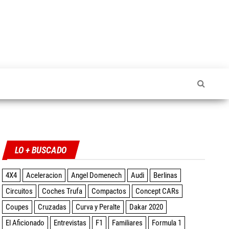
Twitter
Facebook
Instagram
YouTube
LO + BUSCADO
4X4
Aceleracion
Angel Domenech
Audi
Berlinas
Circuitos
Coches Trufa
Compactos
Concept CARs
Coupes
Cruzadas
Curva y Peralte
Dakar 2020
El Aficionado
Entrevistas
F1
Familiares
Formula 1