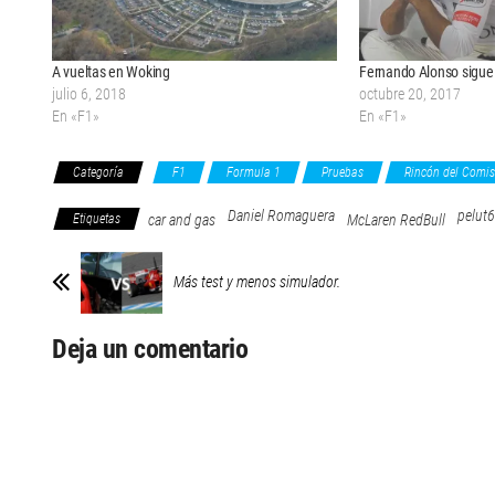
A vueltas en Woking
Fernando Alonso sigu
julio 6, 2018
octubre 20, 2017
En «F1»
En «F1»
Categoría
F1
Formula 1
Pruebas
Rincón del Comis
Daniel Romaguera
pelut
Etiquetas
car and gas
McLaren RedBull
Más test y menos simulador.
Deja un comentario