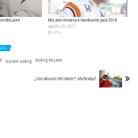
e en McLaren
McLaren renueva a Vandoorme para 2018
agosto 25, 2017
En «F1»
ario
66
Woking McLaren
tsunami woking
¿Uso abusivo del claxon? ¡Multa aquí!