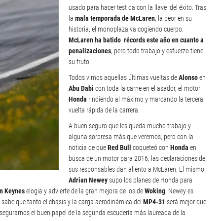
usado para hacer test da con la llave del éxito. Tras
la
mala temporada de McLaren
, la peor en su
historia, el monoplaza va cogiendo cuerpo.
McLaren ha batido récords este año en cuanto a
penalizaciones
, pero todo trabajo y esfuerzo tiene
su fruto.
Todos vimos aquellas últimas vueltas de
Alonso
en
Abu Dabi
con toda la carne en el asador, el motor
Honda
rindiendo al máximo y marcando la tercera
vuelta rápida de la carrera.
A buen seguro que les queda mucho trabajo y
alguna sorpresa más que veremos, pero con la
noticia de que
Red Bull
coqueteó con
Honda
en
busca de un motor para 2016, las declaraciones de
sus responsables dan aliento a McLaren. El mismo
Adrian Newey
supo los planes de Honda para
on Keynes
elogia y advierte de la gran mejora de los de
Woking
. Newey es
y sabe que tanto el chasis y la carga aerodinámica del
MP4-31
será mejor que
segurarnos el buen papel de la segunda escudería más laureada de la