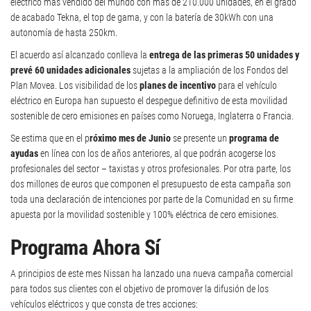
eléctrico más vendido del mundo con más de 210.000 unidades, en el grado
de acabado Tekna, el top de gama, y con la batería de 30kWh con una
autonomía de hasta 250km.
El acuerdo así alcanzado conlleva la
entrega de las primeras 50 unidades y
prevé 60 unidades
adicionales
sujetas a la ampliación de los Fondos del
Plan Movea. Los visibilidad de los
planes de incentivo
para el vehículo
eléctrico en Europa han supuesto el despegue definitivo de esta movilidad
sostenible de cero emisiones en países como Noruega, Inglaterra o Francia.
Se estima que en el p
róximo mes de Junio
se presente un
programa de
ayudas
en línea con los de años anteriores, al que podrán acogerse los
profesionales del sector – taxistas y otros profesionales. Por otra parte, los
dos millones de euros que componen el presupuesto de esta campaña son
toda una declaración de intenciones por parte de la Comunidad en su firme
apuesta por la movilidad sostenible y 100% eléctrica de cero emisiones.
Programa Ahora Sí
A principios de este mes Nissan ha lanzado una nueva campaña comercial
para todos sus clientes con el objetivo de promover la difusión de los
vehículos eléctricos y que consta de tres acciones: