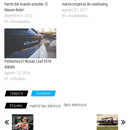
fuerte del mundo arrastra 12
nueva empresa de carsharing
Nissan Note!
agosto 31, 2017
diciembre 3, 2013
En «Novedades»
En «Novedades»
Probamos el Nissan Leaf 2019
40kWh
agosto 13, 2019
En «Híbridos»
Categoría
Novedades
taxis eléctricos
Etiquetas
madrid taxi eléctrico