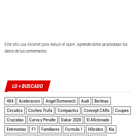
Este sitio usa Akismet para reducir el spam.
Aprende cómo se procesan los
datos de tus comentarios
.
Twitter
Facebook
Instagram
YouTube
LO + BUSCADO
4X4
Aceleracion
Angel Domenech
Audi
Berlinas
Circuitos
Coches Trufa
Compactos
Concept CARs
Coupes
Cruzadas
Curva y Peralte
Dakar 2020
El Aficionado
Entrevistas
F1
Familiares
Formula 1
Híbridos
Kia