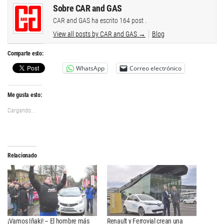
Sobre CAR and GAS
CAR and GAS ha escrito 164 post .
View all posts by CAR and GAS
→
Blog
Comparte esto:
WhatsApp
Correo electrónico
Me gusta esto:
Cargando...
Relacionado
¡Vamos Iñaki! – El hombre más
Renault y Ferrovial crean una