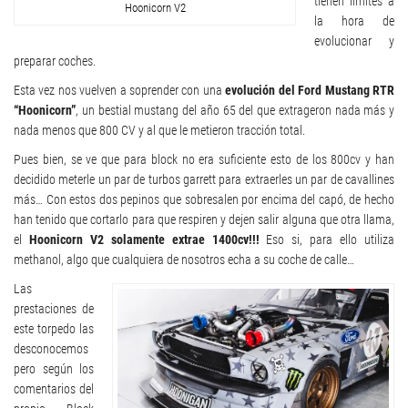
tienen límites a
Hoonicorn V2
la hora de
evolucionar y
preparar coches.
Esta vez nos vuelven a soprender con una
evolución del Ford Mustang RTR
“Hoonicorn”
, un bestial mustang del año 65 del que extrageron nada más y
nada menos que 800 CV y al que le metieron tracción total.
Pues bien, se ve que para block no era suficiente esto de los 800cv y han
decidido meterle un par de turbos garrett para extraerles un par de cavallines
más… Con estos dos pepinos que sobresalen por encima del capó, de hecho
han tenido que cortarlo para que respiren y dejen salir alguna que otra llama,
el
Hoonicorn V2 solamente extrae 1400cv!!!
Eso si, para ello utiliza
methanol, algo que cualquiera de nosotros echa a su coche de calle…
Las
prestaciones de
este torpedo las
desconocemos
pero según los
comentarios del