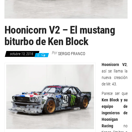
Hoonicorn V2 – El mustang
biturbo de Ken Block
Por
SERGIO FRANCO
octubre 13, 2016
0
Hoonicorn V2
,
así se llama la
nueva creación
de Mr. 43.
Parece ser que
Ken Block y su
equipo de
ingenieros de
Hoonigan
Racing
no