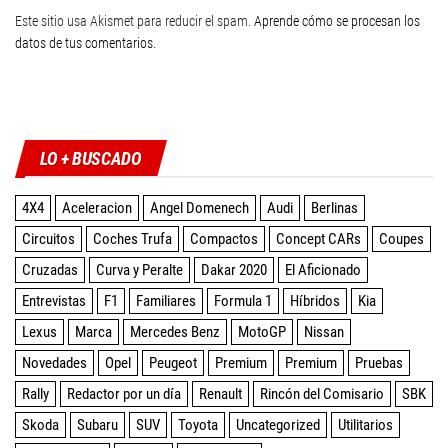
Este sitio usa Akismet para reducir el spam.
Aprende cómo se procesan los
datos de tus comentarios
.
Twitter
Facebook
Instagram
YouTube
LO + BUSCADO
4X4
Aceleracion
Angel Domenech
Audi
Berlinas
Circuitos
Coches Trufa
Compactos
Concept CARs
Coupes
Cruzadas
Curva y Peralte
Dakar 2020
El Aficionado
Entrevistas
F1
Familiares
Formula 1
Híbridos
Kia
Lexus
Marca
Mercedes Benz
MotoGP
Nissan
Novedades
Opel
Peugeot
Premium
Premium
Pruebas
Rally
Redactor por un día
Renault
Rincón del Comisario
SBK
Skoda
Subaru
SUV
Toyota
Uncategorized
Utilitarios