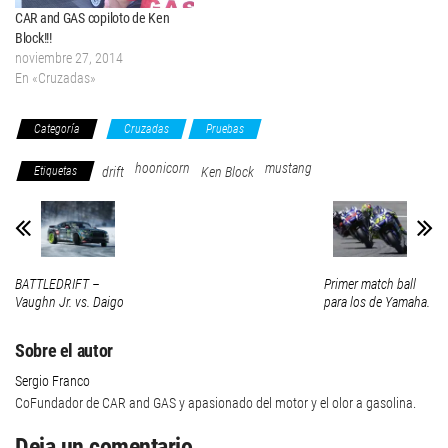
CAR and GAS copiloto de Ken
Block!!!
noviembre 27, 2014
En «Cruzadas»
Categoría
Cruzadas
Pruebas
hoonicorn
mustang
Etiquetas
drift
Ken Block
BATTLEDRIFT –
Primer match ball
Vaughn Jr. vs. Daigo
para los de Yamaha.
Sobre el autor
Sergio Franco
CoFundador de CAR and GAS y apasionado del motor y el olor a gasolina.
Deja un comentario