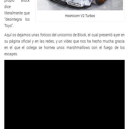
propio Block
dice
literalmente que
Hoonicorn V2 Turbos
“desintegra los
Toyo”.
Aquí os dejamos unas foticos del unicornio de Block, el cual presentó ayer en
su página oficial y en las redes, y un vídeo que nos ha hecho mucha gracia
en el que el colega se hornea unos marshmallows con el fuego de los
escapes.