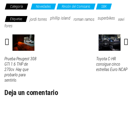
Categoría
Novedades
Rincón del Comisario
SBK
phillip island
superbikes
Etiquetas
jordi torres
roman ramos
xavi
fores
Prueba Peugeot 308
Toyota C-HR
GTI 1.6 THP de
consigue cinco
270cv. Hay que
estrellas Euro NCAP
probarlo para
sentirlo.
Deja un comentario