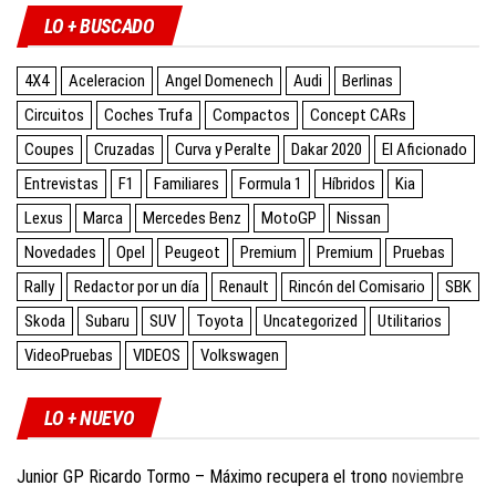
LO + BUSCADO
4X4
Aceleracion
Angel Domenech
Audi
Berlinas
Circuitos
Coches Trufa
Compactos
Concept CARs
Coupes
Cruzadas
Curva y Peralte
Dakar 2020
El Aficionado
Entrevistas
F1
Familiares
Formula 1
Híbridos
Kia
Lexus
Marca
Mercedes Benz
MotoGP
Nissan
Novedades
Opel
Peugeot
Premium
Premium
Pruebas
Rally
Redactor por un día
Renault
Rincón del Comisario
SBK
Skoda
Subaru
SUV
Toyota
Uncategorized
Utilitarios
VideoPruebas
VIDEOS
Volkswagen
LO + NUEVO
Junior GP Ricardo Tormo – Máximo recupera el trono
noviembre