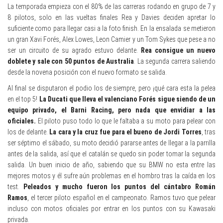
La temporada empieza con el 80% de las carreras rodando en grupo de 7 y
8 pilotos, solo en las vueltas finales Rea y Davies deciden apretar lo
suficiente como para llegar casi a la foto finish. En la ensalada se metieron
un gran Xavi Forés, Alex Lowes, Leon Camier y un Tom Sykes que pese a no
ser un circuito de su agrado estuvo delante.
Rea consigue un nuevo
doblete y sale con 50 puntos de Australia
. La segunda carrera saliendo
desde la novena posición con el nuevo formato se salida.
Al final se disputaron el podio los de siempre, pero ¡qué cara esta la pelea
en el top 5!
La Ducati que lleva el valenciano Forés sigue siendo de un
equipo privado, el Barni Racing, pero nada que envidiar a las
oficiales.
El piloto puso todo lo que le faltaba a su moto para pelear con
los de delante.
La cara y la cruz fue para el bueno de Jordi Torres
, tras
ser séptimo el sábado, su moto decidió pararse antes de llegar a la parrilla
antes de la salida, así que el catalán se quedo sin poder tomar la segunda
salida. Un buen inicio de año, sabiendo que su BMW no esta entre las
mejores motos y él sufre aún problemas en el hombro tras la caída en los
test.
Peleados y mucho fueron los puntos del cántabro Román
Ramos
, el tercer piloto español en el campeonato. Ramos tuvo que pelear
incluso con motos oficiales por entrar en los puntos con su Kawasaki
privada.