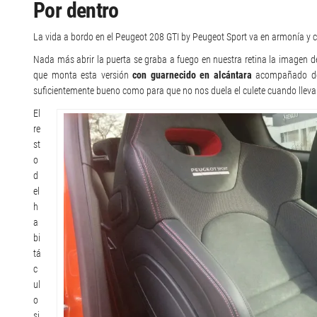
Por dentro
La vida a bordo en el Peugeot 208 GTI by Peugeot Sport va en armonía y 
Nada más abrir la puerta se graba a fuego en nuestra retina la imagen d
que monta esta versión
con guarnecido en alcántara
acompañado de T
suficientemente bueno como para que no nos duela el culete cuando llev
El
re
st
o
d
el
h
a
bi
tá
c
ul
o
si