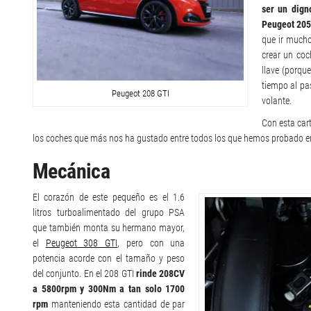
ser un dign
Peugeot 205
que ir mucho
crear un coc
llave (porque
tiempo al pas
Peugeot 208 GTI
volante.
Con esta car
los coches que más nos ha gustado entre todos los que hemos probado e
Mecánica
El corazón de este pequeño es el 1.6
litros turboalimentado del grupo PSA
que también monta su hermano mayor,
el
Peugeot 308 GTI
, pero con una
potencia acorde con el tamaño y peso
del conjunto. En el 208 GTI
rinde 208CV
a 5800rpm y 300Nm a tan solo 1700
rpm
manteniendo esta cantidad de par