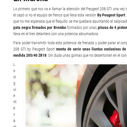
Lo primero que nos va a llamar la atención del Peugeot 208 GTI una vez i
el capó si no el equipo de frenos que lleva esta versión
By Peugeot Sport
.
que no me esperaba que el flequillo se me quedara apuntando el salpica
pata negra firmados por Brembo
formados por unas
pinzas de 4 pisto
lleva en el tren delantero con una potencia abrumadora.
Para poder transmitir toda esta potencia de frenada y poder parar el con
208 GTI by Peugeot Sport
monta de serie unas llantas exclusivas de
medida 205/40 ZR18
. Sin duda unas gomas que no desentonan en el con
L
o
si
g
ui
e
nt
e
v
a
m