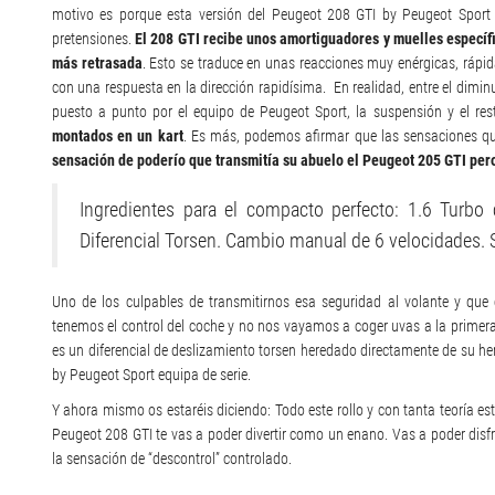
motivo es porque esta versión del Peugeot 208 GTI by Peugeot Spor
pretensiones.
El 208 GTI recibe unos amortiguadores y muelles específi
más retrasada
. Esto se traduce en unas reacciones muy enérgicas, rápi
con una respuesta en la dirección rapidísima. En realidad, entre el dimin
puesto a punto por el equipo de Peugeot Sport, la suspensión y el r
montados en un kart
. Es más, podemos afirmar que las sensaciones q
sensación de poderío que transmitía su abuelo el Peugeot 205 GTI pero 
Ingredientes para el compacto perfecto: 1.6 Turb
Diferencial Torsen. Cambio manual de 6 velocidades.
Uno de los culpables de transmitirnos esa seguridad al volante y q
tenemos el control del coche y no nos vayamos a coger uvas a la primera d
es un diferencial de deslizamiento torsen heredado directamente de su he
by Peugeot Sport equipa de serie.
Y ahora mismo os estaréis diciendo: Todo este rollo y con tanta teoría e
Peugeot 208 GTI te vas a poder divertir como un enano. Vas a poder disf
la sensación de “descontrol” controlado.