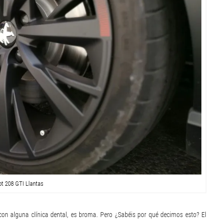
t 208 GTI Llantas
n alguna clínica dental, es broma. Pero ¿Sabéis por qué decimos esto? El