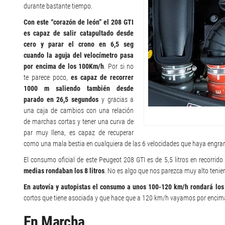
durante bastante tiempo.
Con este “corazón de león” el 208 GTI
es capaz de salir catapultado desde
cero y parar el crono en 6,5 seg
cuando la aguja del velocímetro pasa
por encima de los 100Km/h
. Por si no
te parece poco,
es capaz de recorrer
1000 m saliendo también desde
parado en 26,5 segundos
y gracias a
una caja de cambios con una relación
de marchas cortas y tener una curva de
par muy llena, es capaz de recuperar
como una mala bestia en cualquiera de las 6 velocidades que haya engra
El consumo oficial de este Peugeot 208 GTI es de 5,5 litros en recorrido 
medias rondaban los 8 litros
. No es algo que nos parezca muy alto tenie
En autovía y autopistas el consumo a unos 100-120 km/h rondará los 6
cortos que tiene asociada y que hace que a 120 km/h vayamos por encim
En Marcha