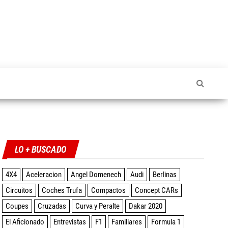
Twitter
Facebook
Instagram
YouTube
LO + BUSCADO
4X4
Aceleracion
Angel Domenech
Audi
Berlinas
Circuitos
Coches Trufa
Compactos
Concept CARs
Coupes
Cruzadas
Curva y Peralte
Dakar 2020
El Aficionado
Entrevistas
F1
Familiares
Formula 1