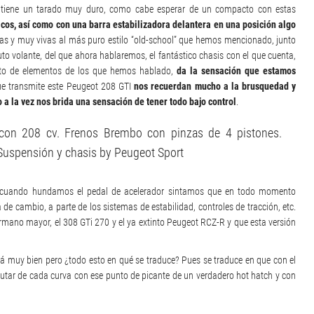
t tiene un tarado muy duro, como cabe esperar de un compacto con estas
cos, así como con una barra estabilizadora delantera en una posición algo
das y muy vivas al más puro estilo “old-school” que hemos mencionado, junto
uto volante, del que ahora hablaremos, el fantástico chasis con el que cuenta,
esto de elementos de los que hemos hablado,
da la sensación que estamos
ue transmite este Peugeot 208 GTI
nos recuerdan mucho a la brusquedad y
a la vez nos brida una sensación de tener todo bajo control
.
o con 208 cv. Frenos Brembo con pinzas de 4 pistones.
 Suspensión y chasis by Peugeot Sport
ue cuando hundamos el pedal de acelerador sintamos que en todo momento
e cambio, a parte de los sistemas de estabilidad, controles de tracción, etc.
rmano mayor, el 308 GTi 270 y el ya extinto Peugeot RCZ-R y que esta versión
stá muy bien pero ¿todo esto en qué se traduce? Pues se traduce en que con el
rutar de cada curva con ese punto de picante de un verdadero hot hatch y con