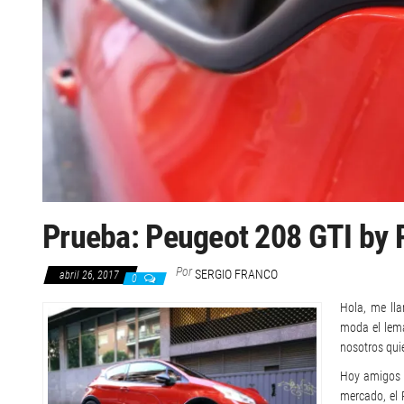
Prueba: Peugeot 208 GTI by 
Por
SERGIO FRANCO
abril 26, 2017
0
Hola, me ll
moda el lema
nosotros qui
Hoy amigos 
mercado, el