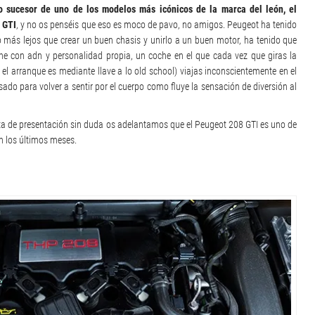
o sucesor de uno de los modelos más icónicos de la marca del león, el
 GTI
, y no os penséis que eso es moco de pavo, no amigos. Peugeot ha tenido
 más lejos que crear un buen chasis y unirlo a un buen motor, ha tenido que
he con adn y personalidad propia, un coche en el que cada vez que giras la
 el arranque es mediante llave a lo old school) viajas inconscientemente en el
ado para volver a sentir por el cuerpo como fluye la sensación de diversión al
ta de presentación sin duda os adelantamos que el Peugeot 208 GTI es uno de
n los últimos meses.