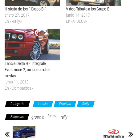
Historia de los ” Grupo B “
Video Tributo a los Grupo B
enero 27, 2017
junio 14, 2017
En «Rally»
En «VIDEOS»
Lancia Delta HF Integrale
Evoluzione 2, un icono sobre
ruedas
junio 11, 2013
En «Compactos»
Categoría
Lancia
Pruebas
Rally
lancia
Etiquetas
grupo b
rally