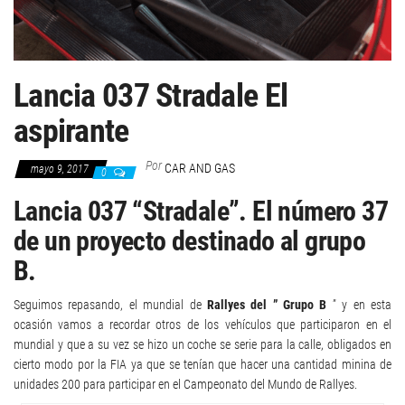
Lancia 037 Stradale El
aspirante
Por
CAR AND GAS
mayo 9, 2017
0
Lancia 037 “Stradale”. El número 37
de un proyecto destinado al grupo
B.
Seguimos repasando, el mundial de
Rallyes del ” Grupo B
” y en esta
ocasión vamos a recordar otros de los vehículos que participaron en el
mundial y que a su vez se hizo un coche se serie para la calle, obligados en
cierto modo por la FIA ya que se tenían que hacer una cantidad minina de
unidades 200 para participar en el Campeonato del Mundo de Rallyes.