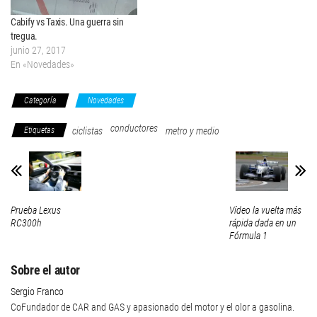
Cabify vs Taxis. Una guerra sin
tregua.
junio 27, 2017
En «Novedades»
Categoría
Novedades
conductores
Etiquetas
ciclistas
metro y medio
Prueba Lexus
Vídeo la vuelta más
RC300h
rápida dada en un
Fórmula 1
Sobre el autor
Sergio Franco
CoFundador de CAR and GAS y apasionado del motor y el olor a gasolina.