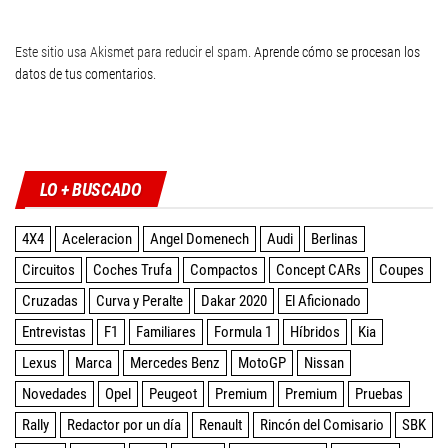
Este sitio usa Akismet para reducir el spam.
Aprende cómo se procesan los
datos de tus comentarios
.
Twitter
Facebook
Instagram
YouTube
LO + BUSCADO
4X4
Aceleracion
Angel Domenech
Audi
Berlinas
Circuitos
Coches Trufa
Compactos
Concept CARs
Coupes
Cruzadas
Curva y Peralte
Dakar 2020
El Aficionado
Entrevistas
F1
Familiares
Formula 1
Híbridos
Kia
Lexus
Marca
Mercedes Benz
MotoGP
Nissan
Novedades
Opel
Peugeot
Premium
Premium
Pruebas
Rally
Redactor por un día
Renault
Rincón del Comisario
SBK