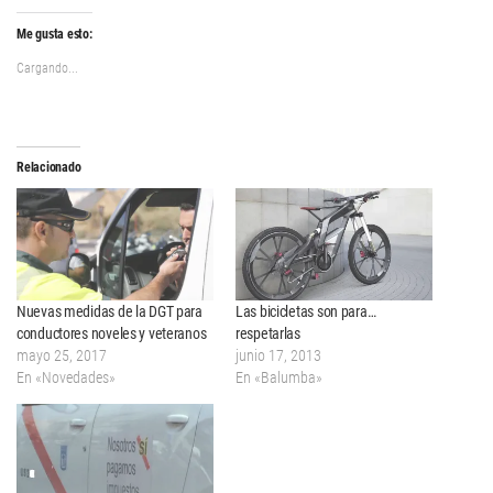
Me gusta esto:
Cargando...
Relacionado
Nuevas medidas de la DGT para
Las bicicletas son para…
conductores noveles y veteranos
respetarlas
mayo 25, 2017
junio 17, 2013
En «Novedades»
En «Balumba»