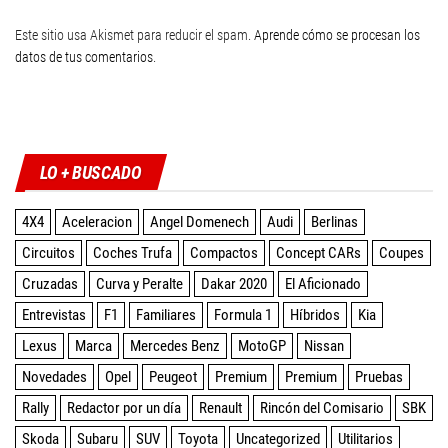
Este sitio usa Akismet para reducir el spam.
Aprende cómo se procesan los
datos de tus comentarios
.
Twitter
Facebook
Instagram
YouTube
LO + BUSCADO
4X4
Aceleracion
Angel Domenech
Audi
Berlinas
Circuitos
Coches Trufa
Compactos
Concept CARs
Coupes
Cruzadas
Curva y Peralte
Dakar 2020
El Aficionado
Entrevistas
F1
Familiares
Formula 1
Híbridos
Kia
Lexus
Marca
Mercedes Benz
MotoGP
Nissan
Novedades
Opel
Peugeot
Premium
Premium
Pruebas
Rally
Redactor por un día
Renault
Rincón del Comisario
SBK
Skoda
Subaru
SUV
Toyota
Uncategorized
Utilitarios