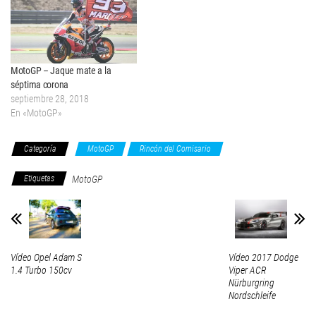
MotoGP – Jaque mate a la
séptima corona
septiembre 28, 2018
En «MotoGP»
Categoría
MotoGP
Rincón del Comisario
Etiquetas
MotoGP
Vídeo Opel Adam S
Vídeo 2017 Dodge
1.4 Turbo 150cv
Viper ACR
Nürburgring
Nordschleife