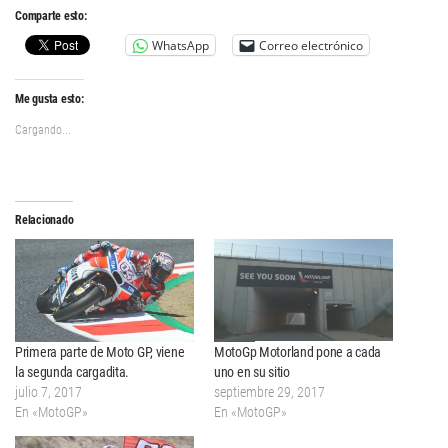
Comparte esto:
WhatsApp
Correo electrónico
Me gusta esto:
Cargando...
Relacionado
Primera parte de Moto GP, viene
MotoGp Motorland pone a cada
la segunda cargadita.
uno en su sitio
julio 7, 2017
septiembre 29, 2017
En «MotoGP»
En «MotoGP»