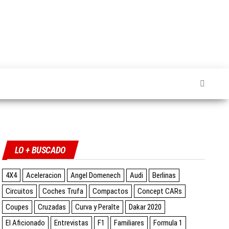
Twitter
Facebook
Instagram
YouTube
LO + BUSCADO
4X4
Aceleracion
Angel Domenech
Audi
Berlinas
Circuitos
Coches Trufa
Compactos
Concept CARs
Coupes
Cruzadas
Curva y Peralte
Dakar 2020
El Aficionado
Entrevistas
F1
Familiares
Formula 1