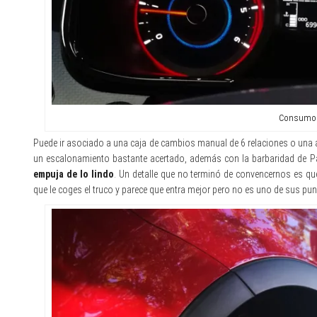
Consumo 
Puede ir asociado a una caja de cambios manual de 6 relaciones o una a
un escalonamiento bastante acertado, además con la barbaridad de P
empuja de lo lindo
. Un detalle que no terminó de convencernos es qu
que le coges el truco y parece que entra mejor pero no es uno de sus pun