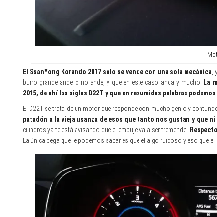
Mot
El SsanYong Korando 2017 solo se vende con una sola mecánica
,
burro grande ande o no ande, y que en este caso anda y mucho.
La m
2015, de ahí las siglas D22T y que en resumidas palabras podemo
El D22T se trata de un motor que responde con mucho genio y contunde
patadón a la vieja usanza de esos que tanto nos gustan y que ni 
cilindros ya te está avisando que el empuje va a ser tremendo.
Respecto 
La única pega que le podemos sacar es que el algo ruidoso y eso que el