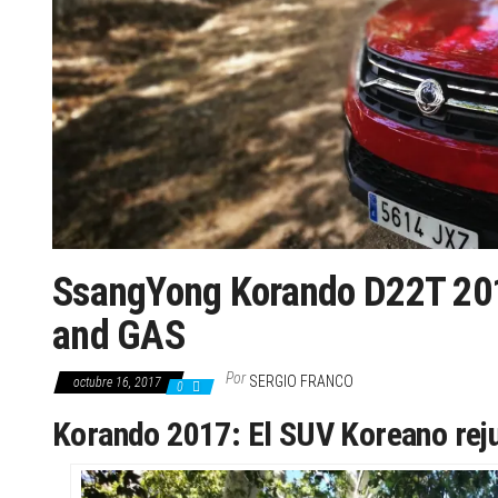
SsangYong Korando D22T 20
and GAS
Por
SERGIO FRANCO
octubre 16, 2017
0
Korando 2017: El SUV Koreano rej