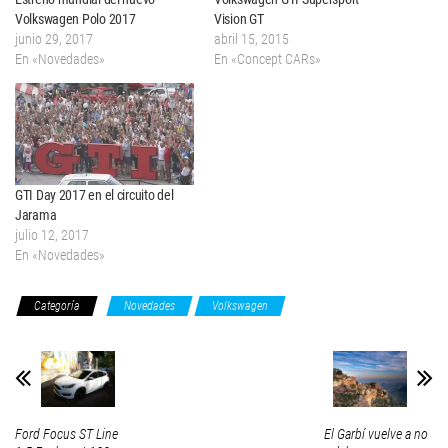
Volkswagen Polo 2017
Vision GT
junio 29, 2017
abril 15, 2015
En «Novedades»
En «Concept CARs»
GTI Day 2017 en el circuito del
Jarama
julio 12, 2017
En «Novedades»
Categoría
Novedades
Volkswagen
Ford Focus ST Line
El Garbí vuelve a no