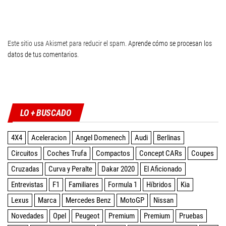
Este sitio usa Akismet para reducir el spam.
Aprende cómo se procesan los
datos de tus comentarios
.
Twitter
Facebook
Instagram
YouTube
LO + BUSCADO
4X4
Aceleracion
Angel Domenech
Audi
Berlinas
Circuitos
Coches Trufa
Compactos
Concept CARs
Coupes
Cruzadas
Curva y Peralte
Dakar 2020
El Aficionado
Entrevistas
F1
Familiares
Formula 1
Híbridos
Kia
Lexus
Marca
Mercedes Benz
MotoGP
Nissan
Novedades
Opel
Peugeot
Premium
Premium
Pruebas