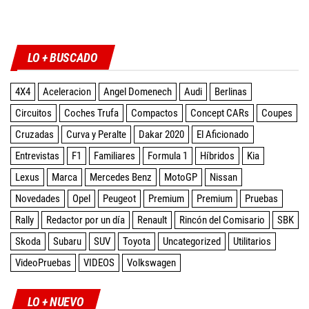
Twitter
Facebook
Instagram
YouTube
LO + BUSCADO
4X4
Aceleracion
Angel Domenech
Audi
Berlinas
Circuitos
Coches Trufa
Compactos
Concept CARs
Coupes
Cruzadas
Curva y Peralte
Dakar 2020
El Aficionado
Entrevistas
F1
Familiares
Formula 1
Híbridos
Kia
Lexus
Marca
Mercedes Benz
MotoGP
Nissan
Novedades
Opel
Peugeot
Premium
Premium
Pruebas
Rally
Redactor por un día
Renault
Rincón del Comisario
SBK
Skoda
Subaru
SUV
Toyota
Uncategorized
Utilitarios
VideoPruebas
VIDEOS
Volkswagen
LO + NUEVO