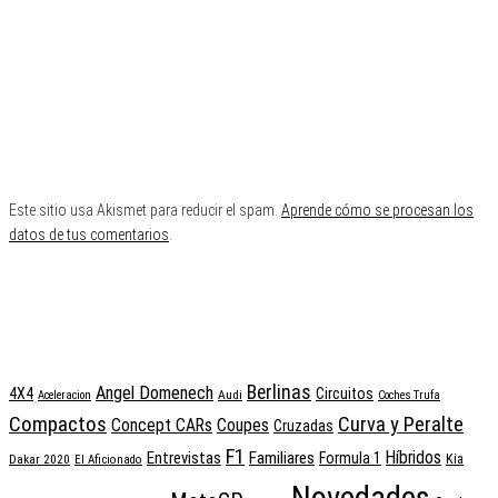
Este sitio usa Akismet para reducir el spam.
Aprende cómo se procesan los
datos de tus comentarios
.
Twitter
Facebook
Instagram
YouTube
Lo + Buscado
Berlinas
Angel Domenech
4X4
Circuitos
Audi
Aceleracion
Coches Trufa
Compactos
Curva y Peralte
Concept CARs
Coupes
Cruzadas
F1
Entrevistas
Familiares
Híbridos
Formula 1
Kia
Dakar 2020
El Aficionado