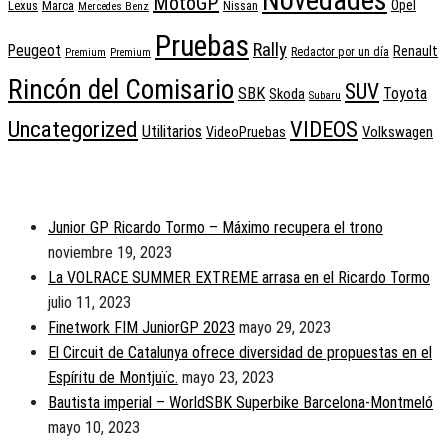
Novedades
MotoGP
Opel
Lexus
Marca
Nissan
Mercedes Benz
Pruebas
Rally
Peugeot
Renault
Redactor por un día
Premium
Premium
Rincón del Comisario
SUV
SBK
Toyota
Skoda
Subaru
Uncategorized
VIDEOS
Utilitarios
Volkswagen
VideoPruebas
Lo + Nuevo
Junior GP Ricardo Tormo – Máximo recupera el trono
noviembre 19, 2023
La VOLRACE SUMMER EXTREME arrasa en el Ricardo Tormo
julio 11, 2023
Finetwork FIM JuniorGP 2023
mayo 29, 2023
El Circuit de Catalunya ofrece diversidad de propuestas en el
Espíritu de Montjuïc.
mayo 23, 2023
Bautista imperial – WorldSBK Superbike Barcelona-Montmeló
mayo 10, 2023