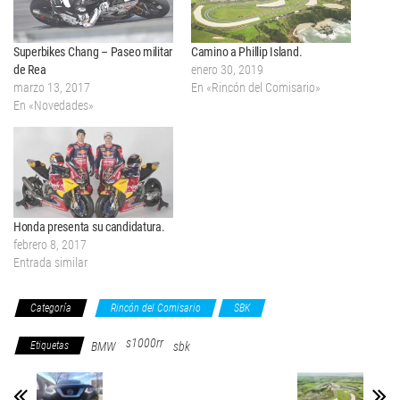
Superbikes Chang – Paseo militar
Camino a Phillip Island.
de Rea
enero 30, 2019
marzo 13, 2017
En «Rincón del Comisario»
En «Novedades»
Honda presenta su candidatura.
febrero 8, 2017
Entrada similar
Categoría
Rincón del Comisario
SBK
s1000rr
Etiquetas
BMW
sbk