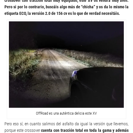
crossover con tracción total muy equipado, este XV os vendrá muy bien.
Pero si por lo contrario, buscáis algo más de “chicha” y os da lo mismo la
etiqueta ECO, la versión 2.0 de 156 cv es lo que de verdad necesitáis.
OffRoad es una auténtica delicia este XV
Pero eso sí, en cuanto salimos del asfalto da igual la versión que llevemos,
porque este crossover
cuenta con tracción total en toda la gama y además