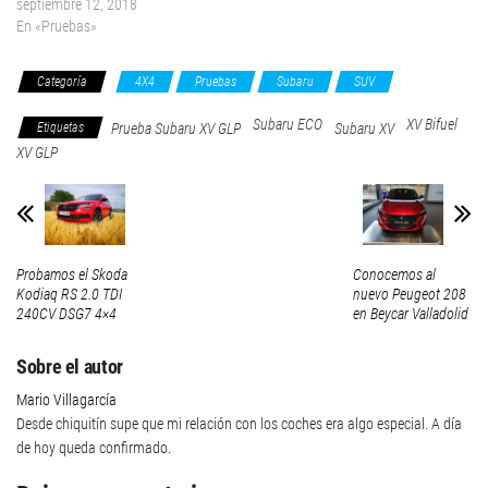
septiembre 12, 2018
En «Pruebas»
Categoría
4X4
Pruebas
Subaru
SUV
Subaru ECO
XV Bifuel
Etiquetas
Prueba Subaru XV GLP
Subaru XV
XV GLP
Probamos el Skoda
Conocemos al
Kodiaq RS 2.0 TDI
nuevo Peugeot 208
240CV DSG7 4×4
en Beycar Valladolid
Sobre el autor
Mario Villagarcía
Desde chiquitín supe que mi relación con los coches era algo especial. A día
de hoy queda confirmado.