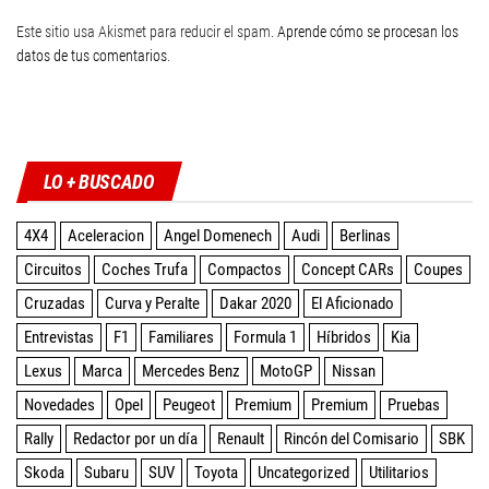
Este sitio usa Akismet para reducir el spam.
Aprende cómo se procesan los
datos de tus comentarios
.
Twitter
Facebook
Instagram
YouTube
LO + BUSCADO
4X4
Aceleracion
Angel Domenech
Audi
Berlinas
Circuitos
Coches Trufa
Compactos
Concept CARs
Coupes
Cruzadas
Curva y Peralte
Dakar 2020
El Aficionado
Entrevistas
F1
Familiares
Formula 1
Híbridos
Kia
Lexus
Marca
Mercedes Benz
MotoGP
Nissan
Novedades
Opel
Peugeot
Premium
Premium
Pruebas
Rally
Redactor por un día
Renault
Rincón del Comisario
SBK
Skoda
Subaru
SUV
Toyota
Uncategorized
Utilitarios