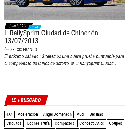
julio 8, 2013
0
II RallySprint Ciudad de Chinchón –
13/07/2013
Por
SERGIO FRANCO
El próximo sábado 13 tenemos una nueva prueba puntuable para
el campeonato de rallies de asfalto, el II RallySprint Ciudad…
Twitter
Facebook
Instagram
YouTube
LO + BUSCADO
4X4
Aceleracion
Angel Domenech
Audi
Berlinas
Circuitos
Coches Trufa
Compactos
Concept CARs
Coupes