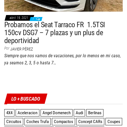
abril 19, 2021
1
Probamos el Seat Tarraco FR 1.5TSI
150cv DSG7 – 7 plazas y un plus de
deportividad
Por
JAVIER PÉREZ
Siempre que nos vamos de vacaciones, por lo menos en mi caso,
ya seamos 2, 3, 5 o hasta 7…
Twitter
Facebook
Instagram
YouTube
LO + BUSCADO
4X4
Aceleracion
Angel Domenech
Audi
Berlinas
Circuitos
Coches Trufa
Compactos
Concept CARs
Coupes