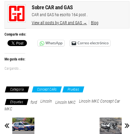
Sobre CAR and GAS
CAR and GAS ha escrito 164 post .
View all posts by CAR and GAS
→
Blog
Comparte esto:
WhatsApp
Correo electrónico
Me gusta esto:
Cargando...
Categoría
Concept CARs
Pruebas
Lincoln
Lincoln MKC Concept Car
Etiquetas
ford
Lincoln MKC
MKC