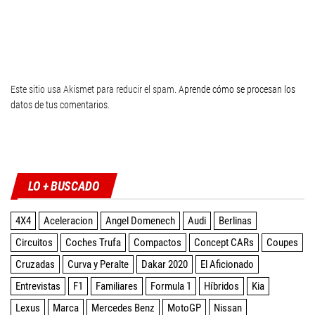
Este sitio usa Akismet para reducir el spam.
Aprende cómo se procesan los
datos de tus comentarios
.
Twitter
Facebook
Instagram
YouTube
LO + BUSCADO
4X4
Aceleracion
Angel Domenech
Audi
Berlinas
Circuitos
Coches Trufa
Compactos
Concept CARs
Coupes
Cruzadas
Curva y Peralte
Dakar 2020
El Aficionado
Entrevistas
F1
Familiares
Formula 1
Híbridos
Kia
Lexus
Marca
Mercedes Benz
MotoGP
Nissan