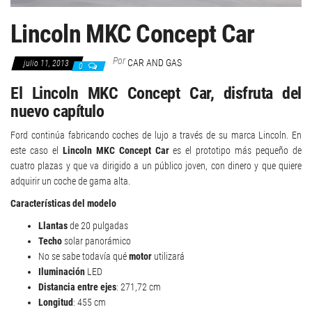
Lincoln MKC Concept Car
Por
CAR AND GAS
julio 11, 2013
0
El Lincoln MKC Concept Car, disfruta del
nuevo capítulo
Ford continúa fabricando coches de lujo a través de su marca Lincoln. En
este caso el
Lincoln MKC Concept Car
es el prototipo más pequeño de
cuatro plazas y que va dirigido a un público joven, con dinero y que quiere
adquirir un coche de gama alta.
Características del modelo
Llantas
de 20 pulgadas
Techo
solar panorámico
No se sabe todavía qué
motor
utilizará
Iluminación
LED
Distancia entre ejes
: 271,72 cm
Longitud
: 455 cm