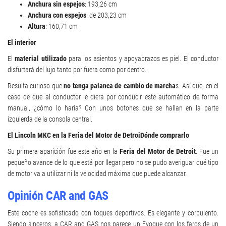
Anchura sin espejos
: 193,26 cm
Anchura con espejos
: de 203,23 cm
Altura
: 160,71 cm
El interior
El
material utilizado
para los asientos y apoyabrazos es piel. El conductor
disfurtará del lujo tanto por fuera como por dentro.
Resulta curioso que
no tenga palanca de cambio de marcha
s. Así que, en el
caso de que al conductor le diera por conducir este automático de forma
manual, ¿cómo lo haría? Con unos botones que se hallan en la parte
izquierda de la consola central.
El Lincoln MKC en la Feria del Motor de DetroiDónde comprarlo
Su primera aparición fue este año en la
Feria del Motor de Detroit
. Fue un
pequeño avance de lo que está por llegar pero no se pudo averiguar qué tipo
de motor va a utilizar ni la velocidad máxima que puede alcanzar.
Opinión CAR and GAS
Este coche es sofisticado con toques deportivos. Es elegante y corpulento.
Siendo sinceros, a CAR and GAS nos parece un Evoque con los faros de un