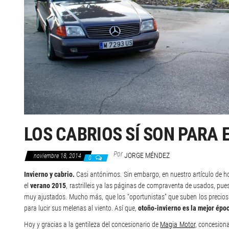
LOS CABRIOS SÍ SON PARA E
Por
JORGE MÉNDEZ
noviembre 18, 2014
0
Invierno y cabrio.
Casi antónimos. Sin embargo, en nuestro artículo de h
el
verano 2015
, rastrilleis ya las páginas de compraventa de usados, p
muy ajustados. Mucho más, que los “oportunistas” que suben los precios
para lucir sus melenas al viento. Así que,
otoño-invierno es la mejor époc
Hoy y gracias a la gentileza del concesionario de
Magia Motor
, concesiona