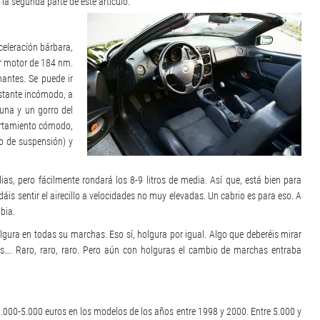
la segunda parte de este artículo.
celeración bárbara,
ar motor de 184 nm.
antes. Se puede ir
stante incómodo, a
yuna y un gorro del
ortamiento cómodo,
o de suspensión) y
, pero fácilmente rondará los 8-9 litros de media. Así que, está bien para
is sentir el airecillo a velocidades no muy elevadas. Un cabrio es para eso. A
bia.
lgura en todas su marchas. Eso sí, holgura por igual. Algo que deberéis mirar
es…. Raro, raro, raro. Pero aún con holguras el cambio de marchas entraba
000-5.000 euros en los modelos de los años entre 1998 y 2000. Entre 5.000 y