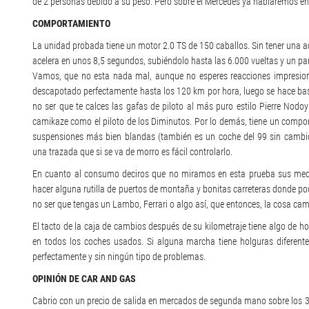
de 2 personas debido a su peso. Pero sobre el Mercedes ya hablaremos en 
COMPORTAMIENTO
La unidad probada tiene un motor 2.0 TS de 150 caballos. Sin tener una a
acelera en unos 8,5 segundos, subiéndolo hasta las 6.000 vueltas y un p
Vamos, que no esta nada mal, aunque no esperes reacciones impresion
descapotado perfectamente hasta los 120 km por hora, luego se hace ba
no ser que te calces las gafas de piloto al más puro estilo Pierre Nodo
camikaze como el piloto de los Diminutos. Por lo demás, tiene un comp
suspensiones más bien blandas (también es un coche del 99 sin cambi
una trazada que si se va de morro es fácil controlarlo.
En cuanto al consumo deciros que no miramos en esta prueba sus medias
hacer alguna rutilla de puertos de montaña y bonitas carreteras donde podá
no ser que tengas un Lambo, Ferrari o algo así, que entonces, la cosa cam
El tacto de la caja de cambios después de su kilometraje tiene algo de ho
en todos los coches usados. Si alguna marcha tiene holguras diferent
perfectamente y sin ningún tipo de problemas.
OPINIÓN DE CAR AND GAS
Cabrio con un precio de salida en mercados de segunda mano sobre los 3.