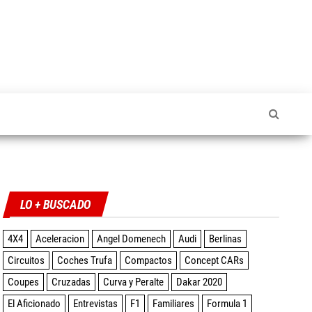
Twitter
Facebook
Instagram
YouTube
LO + BUSCADO
4X4
Aceleracion
Angel Domenech
Audi
Berlinas
Circuitos
Coches Trufa
Compactos
Concept CARs
Coupes
Cruzadas
Curva y Peralte
Dakar 2020
El Aficionado
Entrevistas
F1
Familiares
Formula 1