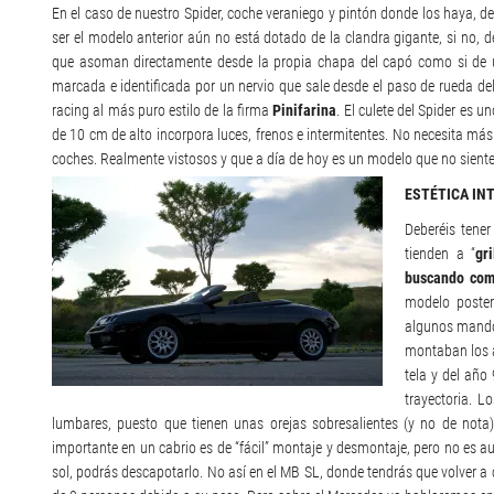
En el caso de nuestro Spider, coche veraniego y pintón donde los haya, dec
ser el modelo anterior aún no está dotado de la clandra gigante, si n
que asoman directamente desde la propia chapa del capó como si de uno
marcada e identificada por un nervio que sale desde el paso de rueda del
racing al más puro estilo de la firma
Pinifarina
. El culete del Spider es 
de 10 cm de alto incorpora luces, frenos e intermitentes. No necesita más. 
coches. Realmente vistosos y que a día de hoy es un modelo que no siente 
ESTÉTICA IN
Deberéis tene
tienden a “
gri
buscando co
modelo poster
algunos mandos
montaban los a
tela y del año
trayectoria. 
lumbares, puesto que tienen unas orejas sobresalientes (y no de nota)
importante en un cabrio es de “fácil” montaje y desmontaje, pero no es aut
sol, podrás descapotarlo. No así en el MB SL, donde tendrás que volver a 