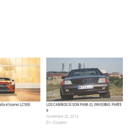
aña el nuevo LC500
LOS CABRIOS SÍ SON PARA EL INVIERNO. PARTE
II
noviembre 20, 2014
En «Coupes»