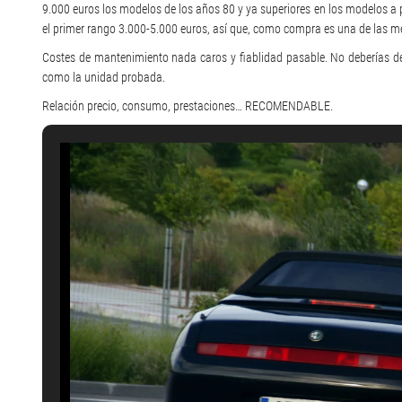
9.000 euros los modelos de los años 80 y ya superiores en los modelos a
el primer rango 3.000-5.000 euros, así que, como compra es una de las me
Costes de mantenimiento nada caros y fiablidad pasable. No deberías d
como la unidad probada.
Relación precio, consumo, prestaciones… RECOMENDABLE.