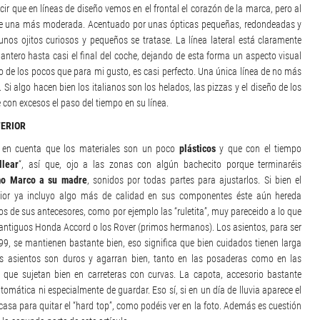
ir que en líneas de diseño vemos en el frontal el corazón de la marca, pero al
o, de una más moderada. Acentuado por unas ópticas pequeñas, redondeadas y
s ojitos curiosos y pequeños se tratase. La línea lateral está claramente
antero hasta casi el final del coche, dejando de esta forma un aspecto visual
uno de los pocos que para mi gusto, es casi perfecto. Una única línea de no más
Si algo hacen bien los italianos son los helados, las pizzas y el diseño de los
con excesos el paso del tiempo en su línea.
TERIOR
r en cuenta que los materiales son un poco
plásticos
y que con el tiempo
llear
“, así que, ojo a las zonas con algún bachecito porque terminaréis
mo Marco a su madre
, sonidos por todas partes para ajustarlos. Si bien el
ior ya incluyo algo más de calidad en sus componentes éste aún hereda
 de sus antecesores, como por ejemplo las “ruletita”, muy pareceido a lo que
ntiguos Honda Accord o los Rover (primos hermanos). Los asientos, para ser
 99, se mantienen bastante bien, eso significa que bien cuidados tienen larga
Los asientos son duros y agarran bien, tanto en las posaderas como en las
 que sujetan bien en carreteras con curvas. La capota, accesorio bastante
omática ni especialmente de guardar. Eso sí, si en un día de lluvia aparece el
casa para quitar el “hard top”, como podéis ver en la foto. Además es cuestión