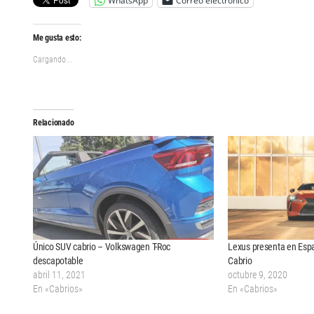
WhatsApp
Correo electrónico
Me gusta esto:
Cargando...
Relacionado
Único SUV cabrio – Volkswagen T-Roc
Lexus presenta en Esp
descapotable
Cabrio
abril 11, 2021
octubre 9, 2020
En «Cabrios»
En «Cabrios»