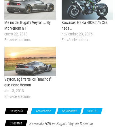
Me río del Bugatti Veyron…. By
Kawasaki H2R a 400km/h Casi
Mr. Venom GT
nada…
enero 22, 2013
noviembre 23, 2016
En «Aceleracion»
En «Aceleracion»
Veyron, agárrarte los “machos”
que viene Venom
abril 3, 2013
En «Aceleracion»
Categoría
Aceleracion
Novedades
VIDEOS
Etiquetas
Kawasaki H2R vs Bugatti Veyron Supercar