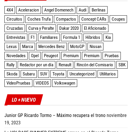
4X4
Aceleracion
Angel Domenech
Audi
Berlinas
Circuitos
Coches Trufa
Compactos
Concept CARs
Coupes
Cruzadas
Curva y Peralte
Dakar 2020
El Aficionado
Entrevistas
F1
Familiares
Formula 1
Híbridos
Kia
Lexus
Marca
Mercedes Benz
MotoGP
Nissan
Novedades
Opel
Peugeot
Premium
Premium
Pruebas
Rally
Redactor por un día
Renault
Rincón del Comisario
SBK
Skoda
Subaru
SUV
Toyota
Uncategorized
Utilitarios
VideoPruebas
VIDEOS
Volkswagen
LO + NUEVO
Junior GP Ricardo Tormo – Máximo recupera el trono
noviembre
19, 2023