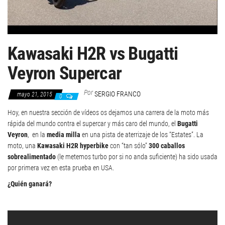
Kawasaki H2R vs Bugatti
Veyron Supercar
Por
SERGIO FRANCO
mayo 21, 2015
0
Hoy, en nuestra sección de vídeos os dejamos una carrera de la moto más
rápida del mundo contra el supercar y más caro del mundo, el
Bugatti
Veyron
, en la
media milla
en una pista de aterrizaje de los “Estates”. La
moto, una
Kawasaki H2R hyperbike
con “tan sólo”
300 caballos
sobrealimentado
(le metemos turbo por si no anda suficiente) ha sido usada
por primera vez en esta prueba en USA.
¿Quién ganará?