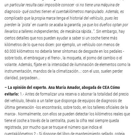
un particular resulta casi imposible conocer -si no tiene una máquina de
diagnosis- qué coches tienen el cuentakilómetros manipulado. Además, es
complicado que la propia marca tenga el historial del vehículo, pues les
pierden la ´pista´ en cuanto se acaba la garantía, ya que los dueños optan por
llevarlos a talleres independientes, de mecánica rápida…”
. Sin embargo, hay
ciertos detalles que nos pueden ayudar a saber si un coche tiene más
kilómetros de lo que nos dicen: por ejemplo, un vehículo con menos de
60.000 kilómetros no debería tener síntomas de desgaste en los pedales -
sobre todo, el embrague y el freno-, la moqueta, el pomo del cambio o el
volante. Además, fíjate en la intensidad de iluminación de elementos como la
instrumentación, mandos de la climatización…: con el uso, suelen perder
claridad, parpadean…
– La opinión del experto. Ana María Amador, abogada de CEA
Cómo
evitarlo:
1.- Antes de formalizar una reserva o abonar la totalidad del precio
del vehículo, llévalo a un taller que disponga de equipos de diagnosis de
última generación -los encontrarás, sobre todo, en los talleres oficiales de la
marca-. Normalmente, con ellos se pueden detectar los kilómetros reales que
tiene el coche a través de la centralita, pues la cifra real siempre queda
registrada, por mucho que se truque el número que indica el
cuentakilómetros 2.- Si dispone del libro de mantenimiento sellado, coteja