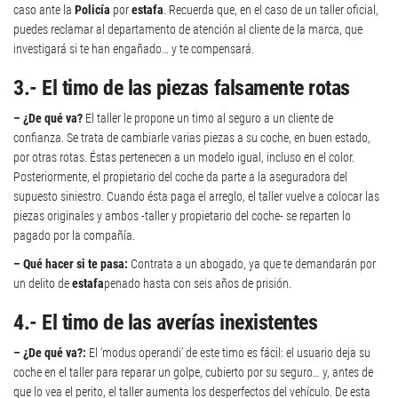
caso ante la
Policía
por
estafa
. Recuerda que, en el caso de un taller oficial,
puedes reclamar al departamento de atención al cliente de la marca, que
investigará si te han engañado… y te compensará.
3.- El timo de las piezas falsamente rotas
– ¿De qué va?
El taller le propone un timo al seguro a un cliente de
confianza. Se trata de cambiarle varias piezas a su coche, en buen estado,
por otras rotas. Éstas pertenecen a un modelo igual, incluso en el color.
Posteriormente, el propietario del coche da parte a la aseguradora del
supuesto siniestro. Cuando ésta paga el arreglo, el taller vuelve a colocar las
piezas originales y ambos -taller y propietario del coche- se reparten lo
pagado por la compañía.
– Qué hacer si te pasa:
Contrata a un abogado, ya que te demandarán por
un delito de
estafa
penado hasta con seis años de prisión.
4.- El timo de las averías inexistentes
– ¿De qué va?:
El ‘modus operandi’ de este timo es fácil: el usuario deja su
coche en el taller para reparar un golpe, cubierto por su seguro… y, antes de
que lo vea el perito, el taller aumenta los desperfectos del vehículo. De esta