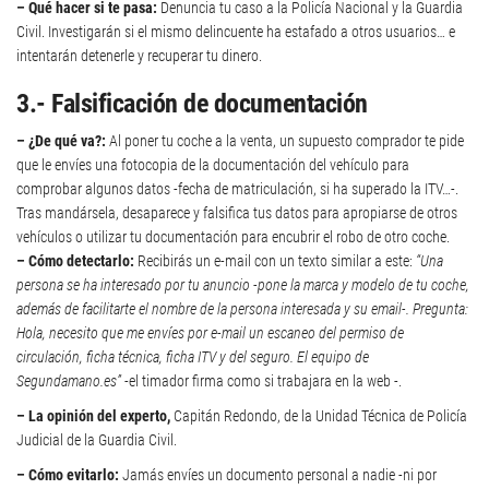
– Qué hacer si te pasa:
Denuncia tu caso a la Policía Nacional y la Guardia
Civil. Investigarán si el mismo delincuente ha estafado a otros usuarios… e
intentarán detenerle y recuperar tu dinero.
3.- Falsificación de documentación
– ¿De qué va?:
Al poner tu coche a la venta, un supuesto comprador te pide
que le envíes una fotocopia de la documentación del vehículo para
comprobar algunos datos -fecha de matriculación, si ha superado la ITV…-.
Tras mandársela, desaparece y falsifica tus datos para apropiarse de otros
vehículos o utilizar tu documentación para encubrir el robo de otro coche.
– Cómo detectarlo:
Recibirás un e-mail con un texto similar a este:
“Una
persona se ha interesado por tu anuncio -pone la marca y modelo de tu coche,
además de facilitarte el nombre de la persona interesada y su email-. Pregunta:
Hola, necesito que me envíes por e-mail un escaneo del permiso de
circulación, ficha técnica, ficha ITV y del seguro. El equipo de
Segundamano.es”
-el timador firma como si trabajara en la web -.
– La opinión del experto,
Capitán Redondo, de la Unidad Técnica de Policía
Judicial de la Guardia Civil.
– Cómo evitarlo:
Jamás envíes un documento personal a nadie -ni por