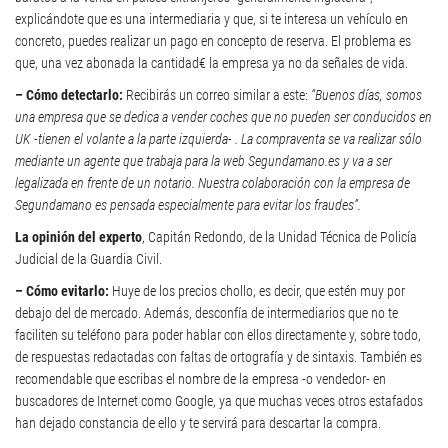
explicándote que es una intermediaria y que, si te interesa un vehículo en
concreto, puedes realizar un pago en concepto de reserva. El problema es
que, una vez abonada la cantidad€ la empresa ya no da señales de vida.
– Cómo detectarlo:
Recibirás un correo similar a este:
“Buenos días, somos
una empresa que se dedica a vender coches que no pueden ser conducidos en
UK -tienen el volante a la parte izquierda- . La compraventa se va realizar sólo
mediante un agente que trabaja para la web Segundamano.es y va a ser
legalizada en frente de un notario. Nuestra colaboración con la empresa de
Segundamano es pensada especialmente para evitar los fraudes”.
La opinión del experto
, Capitán Redondo, de la Unidad Técnica de Policía
Judicial de la Guardia Civil.
– Cómo evitarlo:
Huye de los precios chollo, es decir, que estén muy por
debajo del de mercado. Además, desconfía de intermediarios que no te
faciliten su teléfono para poder hablar con ellos directamente y, sobre todo,
de respuestas redactadas con faltas de ortografía y de sintaxis. También es
recomendable que escribas el nombre de la empresa -o vendedor- en
buscadores de Internet como Google, ya que muchas veces otros estafados
han dejado constancia de ello y te servirá para descartar la compra.