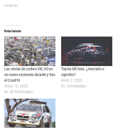
Cargando...
Relacionado
Las ventas de coches VN, VO en
Toyota GR Yaris. ¿Inversión o
un nuevo escenario durante y tras
capricho?
el Covid19
enero 2, 2020
mayo 13, 2020
En «Novedades»
En «El Aficionado»