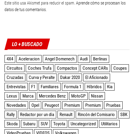
Este sitio usa Akismet para reducir el spam.
Aprende cómo se procesan los
datos de tus comentarios
.
Twitter
Facebook
Instagram
YouTube
LO + BUSCADO
4X4
Aceleracion
Angel Domenech
Audi
Berlinas
Circuitos
Coches Trufa
Compactos
Concept CARs
Coupes
Cruzadas
Curva y Peralte
Dakar 2020
El Aficionado
Entrevistas
F1
Familiares
Formula 1
Híbridos
Kia
Lexus
Marca
Mercedes Benz
MotoGP
Nissan
Novedades
Opel
Peugeot
Premium
Premium
Pruebas
Rally
Redactor por un día
Renault
Rincón del Comisario
SBK
Skoda
Subaru
SUV
Toyota
Uncategorized
Utilitarios
VideoPruebas
VIDEOS
Volkswagen