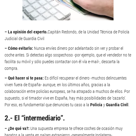
– La opinión del experto.
Capitán Redondo, de la Unidad Técnica de Policía
Judicial de Guardia Civil
– Cómo evitarlo:
Nunca envíes dinero por adelantado sin ver y probar el
coche antes. Si detectas algo sospechoso -por ejemplo, que el vendedor no te
facilita su móvil y sólo puedes contactar con él vía e-mail-, descarta la
compra.
– Qué hacer si te pasa:
Es difícil recuperar el dinero -muchos delincuentes
viven fuera de España- aunque, en los últimos años, gracias a la
colaboración entre policías europeas, se ha atrapado a muchos de ellos. Por
supuesto, si el timador vive en España, hay más posibilidades de ‘cazarlo’.
Por eso, es fundamental que denuncies tu caso a la
Policía
y
Guardia Civil
.
2.- El “intermediario”.
– ¿De qué va?:
Una supuesta empresa te ofrece coches de ocasión muy
baratos a la venta en países extranjeros -generalmente Inglaterra-,