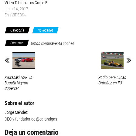
Video Tributo a los Grupo B
junio 14, 2017
En «VIDEOS»
Categoría
Novedades
Etiquetas
timos compraventa coches
Kawasaki H2R vs
Podio para Lucas
Bugatti Veyron
Ordoñez en F3
Supercar
Sobre el autor
Jorge Méndez
CEO y fundador de @carandgas
Deja un comentario