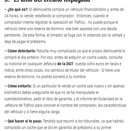
– ¿De qué va?:
El delincuente compra un vehículo financiándolo y, antes de
24 horas, lo vende -estafando al comprador-. Entonces, cuando el
comprador intenta registrar la operación en Tráfico… no puede porque el
vehículo tiene una reserva de dominio -ese bien aparece con una deuda
pendiente-. De esta forma, el timador se fuga con lo obtenido por la venta€ y
deja de pagar el préstamo.
– Cómo detectarlo:
Resulta muy complicado ya que el propio delincuente lo
compró el día anterior. Por eso, antes de adquirir un coche usado, consulta
su historial en cualquier Jefatura
de la DGT
-cuesta ocho euros en tasas e
indica, entre otras cosas, los cambios de titular del vehículo-. Si tiene una
reserva de dominio, no podrás ponerlo a tu nombre.
– Cómo evitarlo:
Si un particular te vende un coche casi nuevo y sin apenas
kilómetros debes asegurarte de que no se ha manipulado el
cuentakilómetros, pedir el libro de garantía, y el informe de titularidad en la
Jefatura de Tráfico para conocer el nombre del comprador, las características
del vehículo y si tiene alguna carga.
– Qué hacer si te pasa:
Tendrás que recurrir a los tribunales, ya que habrás
comprado un coche que se dio en garantía de préstamo a su primer