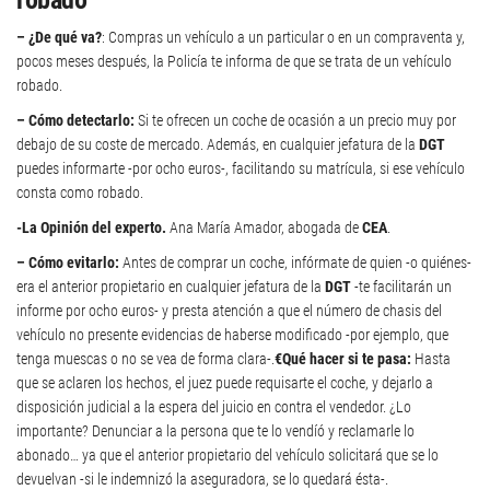
robado
– ¿De qué va?
: Compras un vehículo a un particular o en un compraventa y,
pocos meses después, la Policía te informa de que se trata de un vehículo
robado.
– Cómo detectarlo:
Si te ofrecen un coche de ocasión a un precio muy por
debajo de su coste de mercado. Además, en cualquier jefatura de la
DGT
puedes informarte -por ocho euros-, facilitando su matrícula, si ese vehículo
consta como robado.
-La Opinión del experto.
Ana María Amador, abogada de
CEA
.
– Cómo evitarlo:
Antes de comprar un coche, infórmate de quien -o quiénes-
era el anterior propietario en cualquier jefatura de la
DGT
-te facilitarán un
informe por ocho euros- y presta atención a que el número de chasis del
vehículo no presente evidencias de haberse modificado -por ejemplo, que
tenga muescas o no se vea de forma clara-.
€Qué hacer si te pasa:
Hasta
que se aclaren los hechos, el juez puede requisarte el coche, y dejarlo a
disposición judicial a la espera del juicio en contra el vendedor. ¿Lo
importante? Denunciar a la persona que te lo vendíó y reclamarle lo
abonado… ya que el anterior propietario del vehículo solicitará que se lo
devuelvan -si le indemnizó la aseguradora, se lo quedará ésta-.