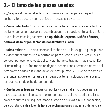
2.- El timo de las piezas usadas
– ¿De qué va?
:
En un taller te ponen piezas ya usadas para arreglar tu
coche… y te las cobran como si fueran nuevas sin avisarte.
– Cómo detectarlo:
Cuando recojas el coche tienes derecho a ver la factura
del taller por la compra de los recambios que han puesto en tu vehículo. Si no
te la quieren enseñar, sospecha.
La opinión del experto. Rubén Sánchez,
portavoz de la organización de Consumidores Facua.
– Cómo evitarlo:
1.- Antes de dejar el coche en el taller, exige un presupuesto
previo y nunca firmes una autorización para que te arreglen el vehículo sin
conocer, por escrito, el coste del servicio -horas de trabajo- y las piezas. Eso
sí, recuerda que, si finalmente no dejas el coche, tienen derecho a cobrarte el
tiempo empleado en la elaboración del presupuesto. 2.- Cuando te cambien
una pieza, exige el embalaje de la nueva que te han colocado y el repuesto
retirado -es un derecho del consumidor-.
– Qué hacer si te pasa:
Recuerda, por Ley, que el taller no puede instalar
piezas usadas sin el consentimiento -por escrito- del cliente. Si un taller te
coloca repuestos de segunda mano a precio de nuevos sin tu autorización,
deja constancia de ello en la
hoja de reclamaciones
y, además, denuncia el