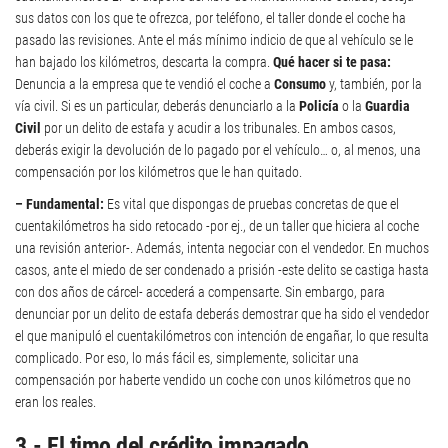
sus datos con los que te ofrezca, por teléfono, el taller donde el coche ha
pasado las revisiones. Ante el más mínimo indicio de que al vehículo se le
han bajado los kilómetros, descarta la compra.
Qué hacer si te pasa:
Denuncia a la empresa que te vendió el coche a
Consumo
y, también, por la
vía civil. Si es un particular, deberás denunciarlo a la
Policía
o la
Guardia
Civil
por un delito de estafa y acudir a los tribunales. En ambos casos,
deberás exigir la devolución de lo pagado por el vehículo… o, al menos, una
compensación por los kilómetros que le han quitado.
– Fundamental:
Es vital que dispongas de pruebas concretas de que el
cuentakilómetros ha sido retocado -por ej., de un taller que hiciera al coche
una revisión anterior-. Además, intenta negociar con el vendedor. En muchos
casos, ante el miedo de ser condenado a prisión -este delito se castiga hasta
con dos años de cárcel- accederá a compensarte. Sin embargo, para
denunciar por un delito de estafa deberás demostrar que ha sido el vendedor
el que manipuló el cuentakilómetros con intención de engañar, lo que resulta
complicado. Por eso, lo más fácil es, simplemente, solicitar una
compensación por haberte vendido un coche con unos kilómetros que no
eran los reales.
3.- El timo del crédito impagado