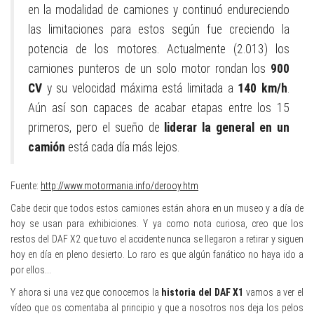
en la modalidad de camiones y continuó endureciendo
las limitaciones para estos según fue creciendo la
potencia de los motores. Actualmente (2.013) los
camiones punteros de un solo motor rondan los
900
CV
y su velocidad máxima está limitada a
140 km/h
.
Aún así son capaces de acabar etapas entre los 15
primeros, pero el sueño de
liderar la general en un
camión
está cada día más lejos.
Fuente:
http://www.motormania.info/derooy.htm
Cabe decir que todos estos camiones están ahora en un museo y a día de
hoy se usan para exhibiciones. Y ya como nota curiosa, creo que los
restos del DAF X2 que tuvo el accidente nunca se llegaron a retirar y siguen
hoy en día en pleno desierto. Lo raro es que algún fanático no haya ido a
por ellos…
Y ahora si una vez que conocemos la
historia del DAF X1
vamos a ver el
vídeo que os comentaba al principio y que a nosotros nos deja los pelos