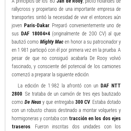
A principios de los ’80
Jan de Rooy
, piloto holandés de
rallycross y propietario de una importante empresa de
transportes sintió la necesidad de vivir el entonces aún
joven
Paris-Dakar
. Preparó convenientemente uno de
sus
DAF 1800
4×4
(originalmente de 200 CV) al que
bautizó como
Mighty Mac
en honor a su patrocinador y
en 1.981 participó con él por primera vez en la prueba. A
pesar de que no consiguió acabarla De Rooy volvió
fascinado, y consciente del potencial de los camiones
comenzó a preparar la siguiente edición.
La edición de 1.982 la afrontó con un
DAF NTT
2800
. Se trataba de un camión de tres ejes bautizado
como
De Neus
y que entregaba
300 CV
. Estaba dotado
con un robusto chasis destinado a montar volquetes y
hormigoneras y contaba con
tracción en los dos ejes
traseros
. Fueron inscritas dos unidades con los