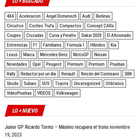
LO + BUSCADO
4X4
Aceleracion
Angel Domenech
Audi
Berlinas
Circuitos
Coches Trufa
Compactos
Concept CARs
Coupes
Cruzadas
Curva y Peralte
Dakar 2020
El Aficionado
Entrevistas
F1
Familiares
Formula 1
Híbridos
Kia
Lexus
Marca
Mercedes Benz
MotoGP
Nissan
Novedades
Opel
Peugeot
Premium
Premium
Pruebas
Rally
Redactor por un día
Renault
Rincón del Comisario
SBK
Skoda
Subaru
SUV
Toyota
Uncategorized
Utilitarios
VideoPruebas
VIDEOS
Volkswagen
LO + NUEVO
Junior GP Ricardo Tormo – Máximo recupera el trono
noviembre
19, 2023