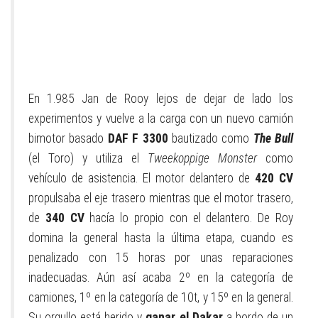
En 1.985 Jan de Rooy lejos de dejar de lado los
experimentos y vuelve a la carga con un nuevo camión
bimotor basado
DAF F 3300
bautizado como
The Bull
(el Toro) y utiliza el
Tweekoppige Monster
como
vehículo de asistencia. El motor delantero de
420 CV
propulsaba el eje trasero mientras que el motor trasero,
de
340 CV
hacía lo propio con el delantero. De Roy
domina la general hasta la última etapa, cuando es
penalizado con 15 horas por unas reparaciones
inadecuadas. Aún así acaba 2º en la categoría de
camiones, 1º en la categoría de 10t, y 15º en la general.
Su orgullo está herido y
ganar el Dakar
a bordo de un