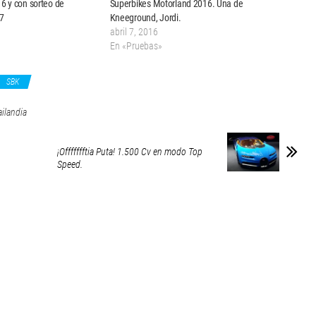
16 y con sorteo de
Superbikes Motorland 2016. Una de
17
Kneeground, Jordi.
abril 7, 2016
En «Pruebas»
SBK
ailandia
¡Offffffftia Puta! 1.500 Cv en modo Top
Speed.