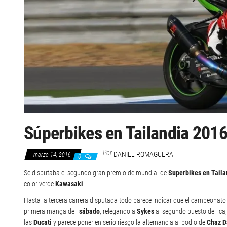
Súperbikes en Tailandia 201
Por
DANIEL ROMAGUERA
marzo 14, 2016
0
Se disputaba el segundo gran premio de mundial de
Superbikes en Taila
color verde
Kawasaki
.
Hasta la tercera carrera disputada todo parece indicar que el campeonato 
primera manga del
sábado
, relegando a
Sykes
al segundo puesto del caj
las
Ducati
y parece poner en serio riesgo la alternancia al podio de
Chaz D