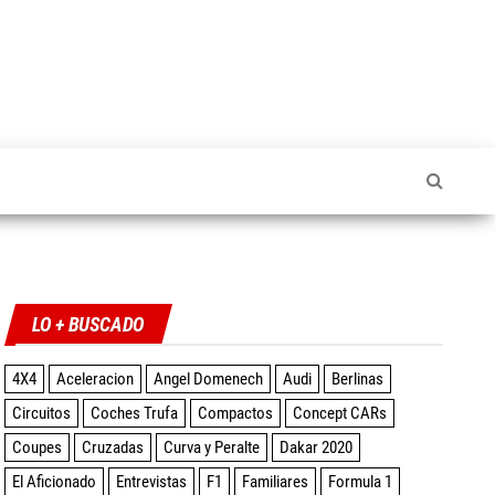
Twitter
Facebook
Instagram
YouTube
LO + BUSCADO
4X4
Aceleracion
Angel Domenech
Audi
Berlinas
Circuitos
Coches Trufa
Compactos
Concept CARs
Coupes
Cruzadas
Curva y Peralte
Dakar 2020
El Aficionado
Entrevistas
F1
Familiares
Formula 1