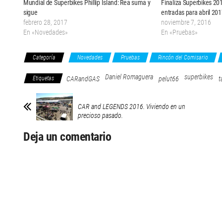
Mundial de Superbikes Phillip Island: Rea suma y
Finaliza Superbikes 20
sigue
entradas para abril 20
febrero 28, 2017
noviembre 7, 2016
En «Novedades»
En «Pruebas»
Categoría
Novedades
Pruebas
Rincón del Comisario
Daniel Romaguera
superbikes
Etiquetas
CARandGAS
pelut66
t
CAR and LEGENDS 2016. Viviendo en un
precioso pasado.
Deja un comentario