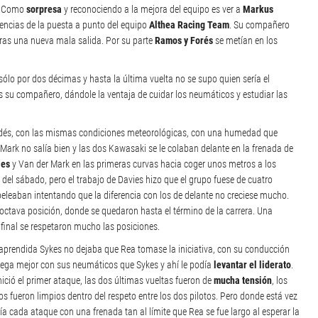
i. Como
sorpresa
y reconociendo a la mejora del equipo es ver a
Markus
encias de la puesta a punto del equipo
Althea Racing Team
. Su compañero
as una nueva mala salida. Por su parte
Ramos y Forés
se metían en los
sólo por dos décimas y hasta la última vuelta no se supo quien sería el
 su compañero, dándole la ventaja de cuidar los neumáticos y estudiar las
andés, con las mismas condiciones meteorológicas, con una humedad que
Mark no salía bien y las dos Kawasaki se le colaban delante en la frenada de
ies
y Van der Mark en las primeras curvas hacia coger unos metros a los
 del sábado, pero el trabajo de Davies hizo que el grupo fuese de cuatro
peleaban intentando que la diferencia con los de delante no creciese mucho.
octava posición, donde se quedaron hasta el término de la carrera. Una
 final se respetaron mucho las posiciones.
 aprendida Sykes no dejaba que Rea tomase la iniciativa, con su conducción
lega mejor con sus neumáticos que Sykes y ahí le podía
levantar el liderato
.
ició el primer ataque, las dos últimas vueltas fueron de
mucha tensión
, los
s fueron limpios dentro del respeto entre los dos pilotos. Pero donde está vez
ía cada ataque con una frenada tan al límite que Rea se fue largo al esperar la