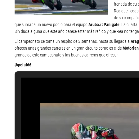
frenada de su
Rea que llegab
de su compañer
que sumaba un nuevo podio para el equipo
Aruba.it Panigale
. La cuarta
Sin duda alguna que este año parece estar más reñido y que Rea no tenga 
El campeonato se toma un respiro de 3 semanas, hasta su llegada a
Ara
ofrecen unas grandes carreras en un gran circuito como es el de
Motorlan
grande de este campeonato y las buenas carreras que ofrecen.
@pelut66