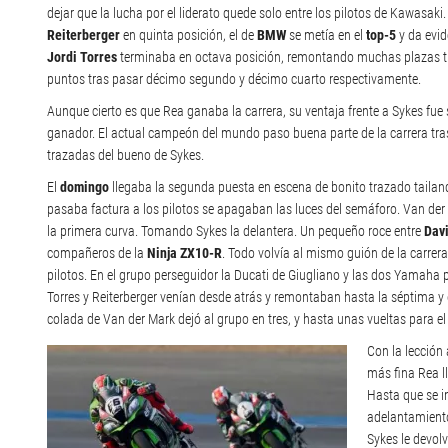
dejar que la lucha por el liderato quede solo entre los pilotos de Kawasak
Reiterberger
en quinta posición, el de
BMW
se metía en el
top-5
y da evid
Jordi Torres
terminaba en octava posición, remontando muchas plazas tr
puntos tras pasar décimo segundo y décimo cuarto respectivamente.
Aunque cierto es que Rea ganaba la carrera, su ventaja frente a Sykes fue 
ganador. El actual campeón del mundo paso buena parte de la carrera tras
trazadas del bueno de Sykes.
El
domingo
llegaba la segunda puesta en escena de bonito trazado tail
pasaba factura a los pilotos se apagaban las luces del semáforo. Van der 
la primera curva. Tomando Sykes la delantera. Un pequeño roce entre
Dav
compañeros de la
Ninja ZX10-R
. Todo volvía al mismo guión de la carrera
pilotos. En el grupo perseguidor la Ducati de Giugliano y las dos Yamaha 
Torres y Reiterberger venían desde atrás y remontaban hasta la séptima y 
colada de Van der Mark dejó al grupo en tres, y hasta unas vueltas para el
Con la lección
más fina Rea l
Hasta que se in
adelantamiento
Sykes le devolv