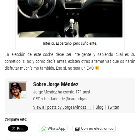
Interior. Espartano, pero suficiente.
La elección de este coche debe ser inteligente y sabiendo cual es su
cometido, si no y como decía antes, existen otras alternativas que os harán
disfrutar muchísimo también. Eso si, no sera un EVO
Sobre Jorge Méndez
Jorge Méndez ha escrito 171 post .
CEO y fundador de @carandgas
View all posts by Jorge Méndez
→
Blog
Twitter
Comparte esto:
WhatsApp
Correo electrónico