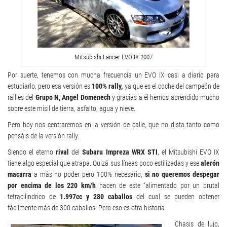
Mitsubishi Lancer EVO IX 2007
Por suerte, tenemos con mucha frecuencia un EVO IX casi a diario para
estudiarlo, pero esa versión es
100% rally,
ya que es el coche del campeón de
rallies del
Grupo N, Angel Domenech
y gracias a él hemos aprendido mucho
sobre este misil de tierra, asfalto, agua y nieve.
Pero hoy nos centraremos en la versión de calle, que no dista tanto como
pensáis de la versión rally.
Siendo el eterno
rival
del
Subaru Impreza WRX STI
, el Mitsubishi EVO IX
tiene algo especial que atrapa. Quizá sus líneas poco estilizadas y ese
alerón
macarra
a más no poder pero 100% necesario,
si no queremos despegar
por encima de los 220 km/h
hacen de este “alimentado por un brutal
tetracilindrico de
1.997cc y 280 caballos
del cual se pueden obtener
fácilmente más de 300 caballos. Pero eso es otra historia.
Chasis de lujo,