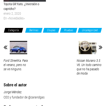
Toyota GR Yaris. ¿Inversión o
capricho?
enero 2, 2020
En «Novedades»
Categoría
Berlinas
Coupes
Pruebas
Uncategorized
Ford StreetKa. Para
Nissan Murano 3.5
el verano, pero no
V6. Un todo camino
se ve ninguno.
que no ha pasado
de moda
Sobre el autor
Jorge Méndez
CEO y fundador de @carandgas