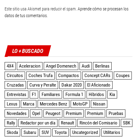
Este sitio usa Akismet para reducir el spam.
Aprende cómo se procesan los
datos de tus comentarios
.
Twitter
Facebook
Instagram
YouTube
LO + BUSCADO
4X4
Aceleracion
Angel Domenech
Audi
Berlinas
Circuitos
Coches Trufa
Compactos
Concept CARs
Coupes
Cruzadas
Curva y Peralte
Dakar 2020
El Aficionado
Entrevistas
F1
Familiares
Formula 1
Híbridos
Kia
Lexus
Marca
Mercedes Benz
MotoGP
Nissan
Novedades
Opel
Peugeot
Premium
Premium
Pruebas
Rally
Redactor por un día
Renault
Rincón del Comisario
SBK
Skoda
Subaru
SUV
Toyota
Uncategorized
Utilitarios