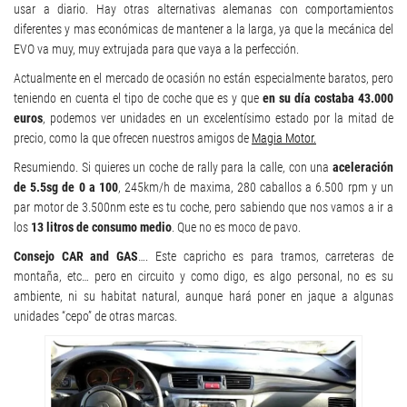
usar a diario. Hay otras alternativas alemanas con comportamientos
diferentes y mas económicas de mantener a la larga, ya que la mecánica del
EVO va muy, muy extrujada para que vaya a la perfección.
Actualmente en el mercado de ocasión no están especialmente baratos, pero
teniendo en cuenta el tipo de coche que es y que
en su día costaba 43.000
euros
, podemos ver unidades en un excelentísimo estado por la mitad de
precio, como la que ofrecen nuestros amigos de
Magia Motor.
Resumiendo. Si quieres un coche de rally para la calle, con una
aceleración
de 5.5sg de 0 a 100
, 245km/h de maxima, 280 caballos a 6.500 rpm y un
par motor de 3.500nm este es tu coche, pero sabiendo que nos vamos a ir a
los
13 litros de consumo medio
. Que no es moco de pavo.
Consejo CAR and GAS
…. Este capricho es para tramos, carreteras de
montaña, etc… pero en circuito y como digo, es algo personal, no es su
ambiente, ni su habitat natural, aunque hará poner en jaque a algunas
unidades “cepo” de otras marcas.