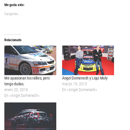
Me gusta esto:
Cargando...
Relacionado
Me apasionan los rallies, pero
Angel Domenech y Liqui Moly
tengo dudas.
marzo 19, 2013
enero 20, 2016
En «Angel Domenech»
En «Angel Domenech»