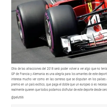
Otra de las atracciones del 2018 será poder volver a ver algo que no ten
GP de Francia y Alemania es una alegría para los amantes de este deporte.
interesa mucho ver como en las carreras que se disputan en los países á
premio en un país exótico, que paga el doble que un europeo si es neces
realmente quieren que todos podamos disfrutar de este deporte desde cer
@pelut66