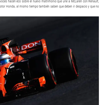
 voces hacen eco sobre el nuevo matrimonio que une a McLaren con Renault,
motor Honda, al mismo tiempo también saben que deben ir despacio y que no