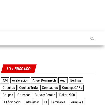
Twitter
Facebook
Instagram
YouTube
LO + BUSCADO
4X4
Aceleracion
Angel Domenech
Audi
Berlinas
Circuitos
Coches Trufa
Compactos
Concept CARs
Coupes
Cruzadas
Curva y Peralte
Dakar 2020
El Aficionado
Entrevistas
F1
Familiares
Formula 1