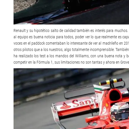
Renault y su hipotético salto de calidad también es interés para muchos.
al equipo es buena noticia para todos, poder ver lo que realmente es ca
voces en el paddock comentaban lo interesante de ver al madrileño en 201
otros pilotos que a los nuestros, algo totalmente incomprensible. También
ha realizado los test a los mandos del Williams, con una buena nota y b
competir en la Fórmula 1, sus limitaciones no son tantas y ahora en Grove 