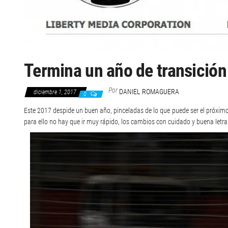
Termina un año de transición
Por
DANIEL ROMAGUERA
diciembre 1, 2017
0
Este 2017 despide un buen año, pinceladas de lo que puede ser el próx
para ello no hay que ir muy rápido, los cambios con cuidado y buena letra