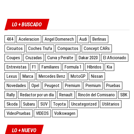
Twitter
Facebook
Instagram
YouTube
LO + BUSCADO
4X4
Aceleracion
Angel Domenech
Audi
Berlinas
Circuitos
Coches Trufa
Compactos
Concept CARs
Coupes
Cruzadas
Curva y Peralte
Dakar 2020
El Aficionado
Entrevistas
F1
Familiares
Formula 1
Híbridos
Kia
Lexus
Marca
Mercedes Benz
MotoGP
Nissan
Novedades
Opel
Peugeot
Premium
Premium
Pruebas
Rally
Redactor por un día
Renault
Rincón del Comisario
SBK
Skoda
Subaru
SUV
Toyota
Uncategorized
Utilitarios
VideoPruebas
VIDEOS
Volkswagen
LO + NUEVO