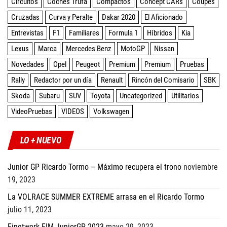
Circuitos
Coches Trufa
Compactos
Concept CARs
Coupes
Cruzadas
Curva y Peralte
Dakar 2020
El Aficionado
Entrevistas
F1
Familiares
Formula 1
Híbridos
Kia
Lexus
Marca
Mercedes Benz
MotoGP
Nissan
Novedades
Opel
Peugeot
Premium
Premium
Pruebas
Rally
Redactor por un día
Renault
Rincón del Comisario
SBK
Skoda
Subaru
SUV
Toyota
Uncategorized
Utilitarios
VideoPruebas
VIDEOS
Volkswagen
LO + NUEVO
Junior GP Ricardo Tormo – Máximo recupera el trono
noviembre
19, 2023
La VOLRACE SUMMER EXTREME arrasa en el Ricardo Tormo
julio 11, 2023
Finetwork FIM JuniorGP 2023
mayo 29, 2023