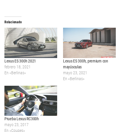
Relacionado
Lexus ES 300h 2021
Lexus ES 300h, premium con
febrero 18, 2021
mayúsculas
En «Berlinas»
mayo 23, 2021
En «Berlinas»
Prueba Lexus RC300h
mayo 23, 2017
En «Coupes»