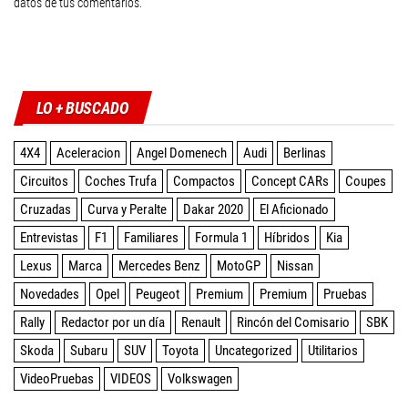
datos de tus comentarios
.
Twitter
Facebook
Instagram
YouTube
LO + BUSCADO
4X4
Aceleracion
Angel Domenech
Audi
Berlinas
Circuitos
Coches Trufa
Compactos
Concept CARs
Coupes
Cruzadas
Curva y Peralte
Dakar 2020
El Aficionado
Entrevistas
F1
Familiares
Formula 1
Híbridos
Kia
Lexus
Marca
Mercedes Benz
MotoGP
Nissan
Novedades
Opel
Peugeot
Premium
Premium
Pruebas
Rally
Redactor por un día
Renault
Rincón del Comisario
SBK
Skoda
Subaru
SUV
Toyota
Uncategorized
Utilitarios
VideoPruebas
VIDEOS
Volkswagen