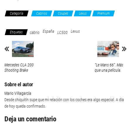
Categoría
Cabrios
Coupes
Lexus
Premium
Premium
España
Lexus
Etiquetas
cabrio
LC500
Mercedes CLA 200
“Le Mans 66”. Más
Shooting Brake
que una película.
Sobre el autor
Mario Villagarcía
Desde chiquitín supe que mi relación con los coches era algo especial. A día
de hoy queda confirmado.
Deja un comentario