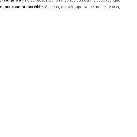
al conjunto
y no ser de los techos más rápidos del mercado (aunque
e una manera increíble.
Además, no solo aporta mejoras estéticas,