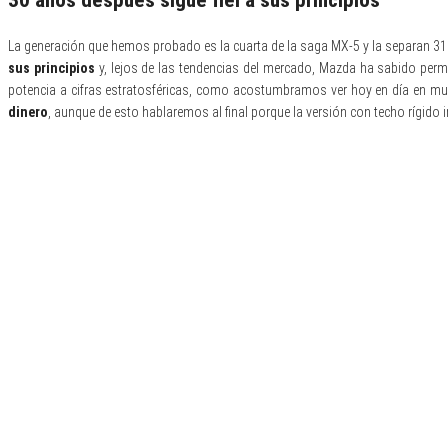
30 años después sigue fiel a sus principios
La generación que hemos probado es la cuarta de la saga MX-5 y la separan 31
sus principios
y, lejos de las tendencias del mercado, Mazda ha sabido perm
potencia a cifras estratosféricas, como acostumbramos ver hoy en día en 
dinero
, aunque de esto hablaremos al final porque la versión con techo rígido 