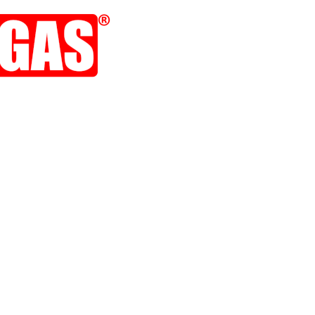
 noticias y novedades del sector y Trufa Cars: dedicado a los peores coches de la his