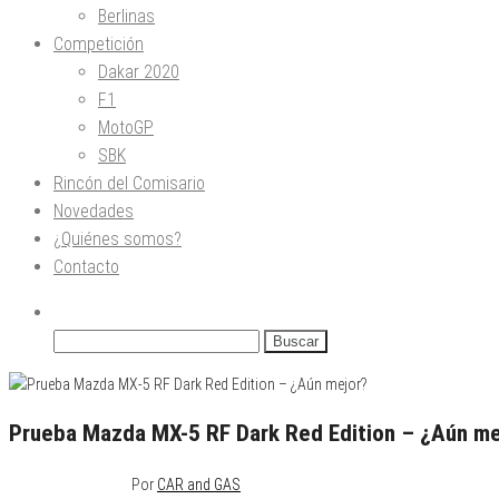
Berlinas
Competición
Dakar 2020
F1
MotoGP
SBK
Rincón del Comisario
Novedades
¿Quiénes somos?
Contacto
Buscar:
Prueba Mazda MX-5 RF Dark Red Edition – ¿Aún me
diciembre 9, 2020
0
Por
CAR and GAS