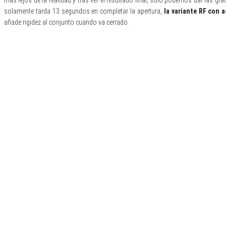
más lejos de la realidad y tras ver el resultado final, solo podemos dar las grac
solamente tarda 13 segundos en completar la apertura,
la variante RF con 
añade rigidez al conjunto cuando va cerrado.