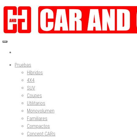
Saltar
al
contenido
Acércate al mundo del motor de una forma diferente. Pruebas, Fórmula 1, competición,
CAR and GAS
Pruebas
Híbridos
4X4
SUV
Coupes
Utilitarios
Monovolumen
Familiares
Compactos
Concept CARs