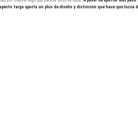
ias por mejorar algo que parecía difícil de hacer.
A pesar de aportar más peso 
aspecto targa aporta un plus de diseño y distinción que hace que luzca d