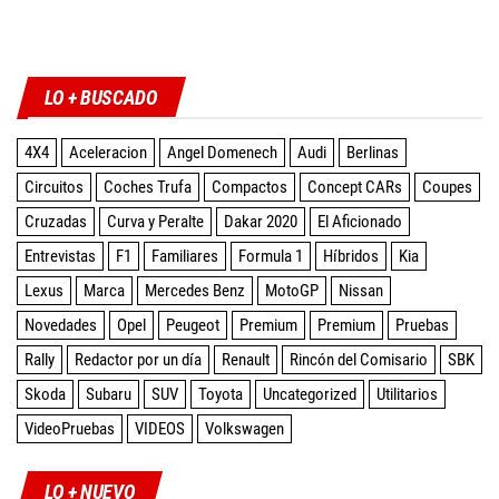
Twitter
Facebook
Instagram
YouTube
LO + BUSCADO
4X4
Aceleracion
Angel Domenech
Audi
Berlinas
Circuitos
Coches Trufa
Compactos
Concept CARs
Coupes
Cruzadas
Curva y Peralte
Dakar 2020
El Aficionado
Entrevistas
F1
Familiares
Formula 1
Híbridos
Kia
Lexus
Marca
Mercedes Benz
MotoGP
Nissan
Novedades
Opel
Peugeot
Premium
Premium
Pruebas
Rally
Redactor por un día
Renault
Rincón del Comisario
SBK
Skoda
Subaru
SUV
Toyota
Uncategorized
Utilitarios
VideoPruebas
VIDEOS
Volkswagen
LO + NUEVO