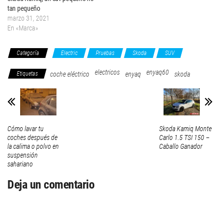
tan pequeño
marzo 31, 2021
En «Marca»
Categoría
Electric
Pruebas
Skoda
SUV
electricos
enyaq60
Etiquetas
coche eléctrico
enyaq
skoda
Cómo lavar tu
Skoda Kamiq Monte
coches después de
Carlo 1.5 TSI 150 –
la calima o polvo en
Caballo Ganador
suspensión
sahariano
Deja un comentario