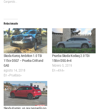
Cargando...
Relacionado
Skoda Karoq Ambition 1.0 TSI
Prueba Skoda Kodiaq 2.0 TDi
115cv DSG7 – Prueba CAR and
150cv DSG 4×4
GAS
febrero 5, 2019
agosto 14, 2018
En «4X4»
En «Pruebas»
Skoda Kamiq, un suv pequeño no