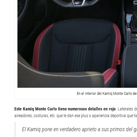
En el interior del Kamiq Monte Carlo de
Este Kamiq Monte Carlo tiene numerosos detalles en rojo
: Laterales d
aireadores, costuras, etc. que le dan ese plus o apariencia deportiva que t
El Kamiq pone en verdadero aprieto a sus primos del gr