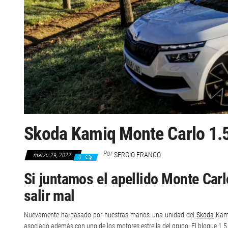
Skoda Kamiq Monte Carlo 1.5
Por
SERGIO FRANCO
marzo 29, 2022
0
Si juntamos el apellido Monte Carl
salir mal
Nuevamente ha pasado por nuestras manos una unidad del
Skoda
Kami
asociado además con uno de los motores estrella del grupo: El bloque 1.5