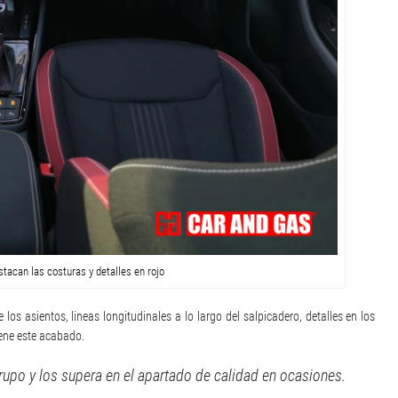
stacan las costuras y detalles en rojo
e los asientos, lineas longitudinales a lo largo del salpicadero, detalles en los
iene este acabado.
upo y los supera en el apartado de calidad en ocasiones.