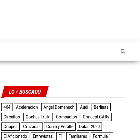
Twitter
Facebook
Instagram
YouTube
LO + BUSCADO
4X4
Aceleracion
Angel Domenech
Audi
Berlinas
Circuitos
Coches Trufa
Compactos
Concept CARs
Coupes
Cruzadas
Curva y Peralte
Dakar 2020
El Aficionado
Entrevistas
F1
Familiares
Formula 1