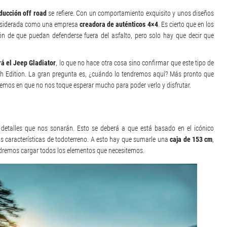
ducción off road
se refiere. Con un comportamiento exquisito y unos diseños
considerada como una empresa
creadora de auténticos 4×4
. Es cierto que en los
n de que puedan defenderse fuera del asfalto, pero solo hay que decir que
rá el Jeep Gladiator
, lo que no hace otra cosa sino confirmar que este tipo de
ch Edition. La gran pregunta es, ¿cuándo lo tendremos aquí? Más pronto que
fiemos en que no nos toque esperar mucho para poder verlo y disfrutar.
etalles que nos sonarán. Esto se deberá a que está basado en el icónico
s características de todoterreno. A esto hay que sumarle una
caja de 153 cm
,
podremos cargar todos los elementos que necesitemos.