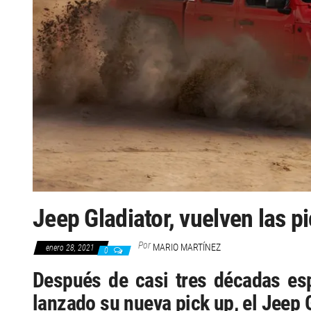
Jeep Gladiator, vuelven las p
Por
MARIO MARTÍNEZ
enero 28, 2021
0
Después de casi tres décadas es
lanzado su nueva pick up, el Jeep G