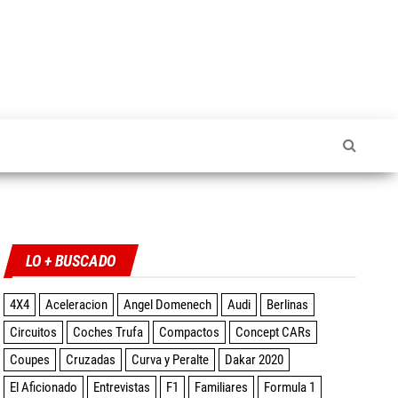
Twitter
Facebook
Instagram
YouTube
LO + BUSCADO
4X4
Aceleracion
Angel Domenech
Audi
Berlinas
Circuitos
Coches Trufa
Compactos
Concept CARs
Coupes
Cruzadas
Curva y Peralte
Dakar 2020
El Aficionado
Entrevistas
F1
Familiares
Formula 1