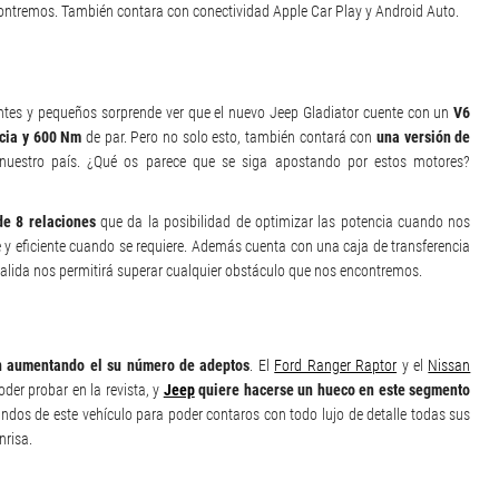
contremos. También contara con conectividad Apple Car Play y Android Auto.
tes y pequeños sorprende ver que el nuevo Jeep Gladiator cuente con un
V6
cia y 600 Nm
de par. Pero no solo esto, también contará con
una versión de
estro país. ¿Qué os parece que se siga apostando por estos motores?
e 8 relaciones
que da la posibilidad de optimizar las potencia cuando nos
 y eficiente cuando se requiere. Además cuenta con una caja de transferencia
salida nos permitirá superar cualquier obstáculo que nos encontremos.
n aumentando el su número de adeptos
. El
Ford Ranger Raptor
y el
Nissan
der probar en la revista, y
Jeep
quiere hacerse un hueco en este segmento
dos de este vehículo para poder contaros con todo lujo de detalle todas sus
nrisa.