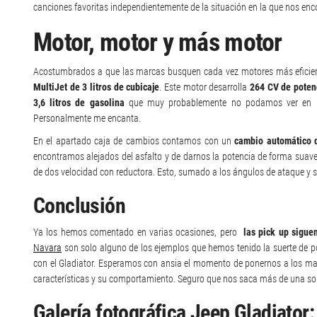
canciones favoritas independientemente de la situación en la que nos en
Motor, motor y más motor
Acostumbrados a que las marcas busquen cada vez motores más eficien
MultiJet de 3 litros de cubicaje
. Este motor desarrolla
264 CV de poten
3,6 litros de gasolina
que muy probablemente no podamos ver en nu
Personalmente me encanta.
En el apartado caja de cambios contamos con un
cambio automático d
encontramos alejados del asfalto y de darnos la potencia de forma suave
de dos velocidad con reductora. Esto, sumado a los ángulos de ataque y 
Conclusión
Ya los hemos comentado en varias ocasiones, pero
las pick up sigue
Navara
son solo alguno de los ejemplos que hemos tenido la suerte de po
con el Gladiator. Esperamos con ansia el momento de ponernos a los man
características y su comportamiento. Seguro que nos saca más de una so
Galería fotográfica Jeep Gladiator: